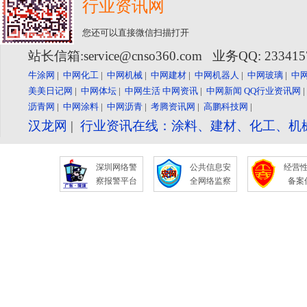
行业资讯网
您还可以直接微信扫描打开
站长信箱:service@cnso360.com 业务QQ: 23341
牛涂网
|
中网化工
|
中网机械
|
中网建材
|
中网机器人
|
中网玻璃
|
中
美美日记网
|
中网体坛
|
中网生活
中网资讯
|
中网新闻
QQ行业资讯网
沥青网
|
中网涂料
|
中网沥青
|
考腾资讯网
|
高鹏科技网
|
汉龙网
|
行业资讯在线：涂料、建材、化工、机
深圳网络警
公共信息安
经营
察报警平台
全网络监察
备案