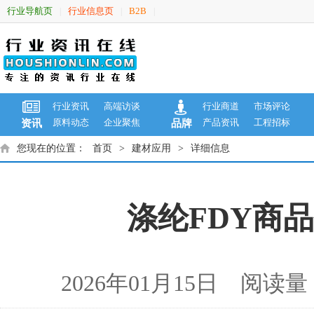
行业导航页
行业信息页
B2B
|
|
|
行业资讯
高端访谈
行业商道
市场评论
原料动态
企业聚焦
产品资讯
工程招标
资讯
品牌
您现在的位置：
首页
>
建材应用
>
详细信息
涤纶FDY商品报
2026年01月15日 阅