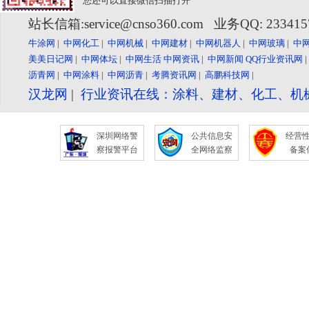
您还可以直接微信扫描打开
站长信箱:service@cnso360.com 业务QQ: 23341
牛涂网
|
中网化工
|
中网机械
|
中网建材
|
中网机器人
|
中网玻璃
|
中
美美日记网
|
中网体坛
|
中网生活
中网资讯
|
中网新闻
QQ行业资讯网
沥青网
|
中网涂料
|
中网沥青
|
考腾资讯网
|
高鹏科技网
|
汉龙网
|
行业资讯在线：涂料、建材、化工、机
深圳网络警
公共信息安
经营
察报警平台
全网络监察
备案