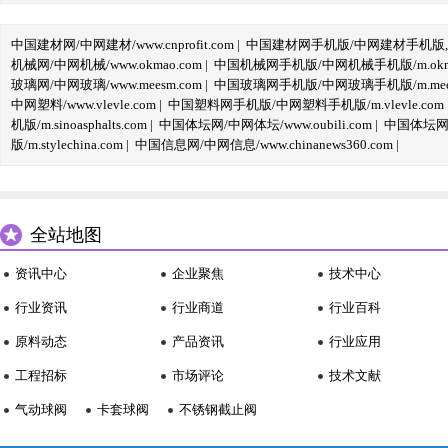
中国建材网/中网建材/www.cnprofit.com
|
中国建材网手机版/中网建材手机版,m.cnp
机械网/中网机械/www.okmao.com
|
中国机械网手机版/中网机械手机版/m.okma
玻璃网/中网玻璃/www.meesm.com
|
中国玻璃网手机版/中网玻璃手机版/m.mees
中网塑料/www.vlevle.com
|
中国塑料网手机版/中网塑料手机版/m.vlevle.com
机版/m.sinoasphalts.com
|
中国体坛网/中网体坛/www.oubili.com
|
中国体坛网手
版/m.stylechina.com
|
中国信息网/中网信息/www.chinanews360.com
|
全站地图
资讯中心
企业聚焦
技术中心
行业资讯
行业商道
行业百科
原料动态
产品资讯
行业应用
工程招标
市场评论
技术文献
气动球阀
卡套球阀
不锈钢截止阀