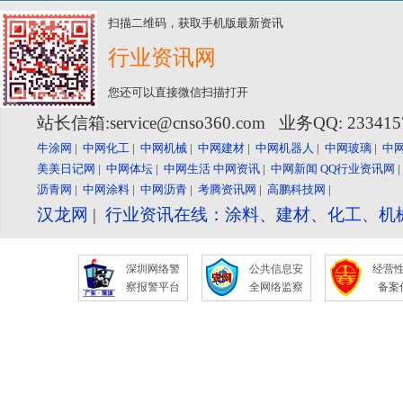
扫描二维码，获取手机版最新资讯
行业资讯网
您还可以直接微信扫描打开
站长信箱:service@cnso360.com 业务QQ: 23341
牛涂网
|
中网化工
|
中网机械
|
中网建材
|
中网机器人
|
中网玻璃
|
中
美美日记网
|
中网体坛
|
中网生活
中网资讯
|
中网新闻
QQ行业资讯网
沥青网
|
中网涂料
|
中网沥青
|
考腾资讯网
|
高鹏科技网
|
汉龙网
|
行业资讯在线：涂料、建材、化工、机
深圳网络警
公共信息安
经营
察报警平台
全网络监察
备案