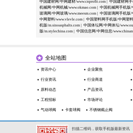
中国建材网/中网建材/www.cnprofit.com
|
中国建材网手机版
机械网/中网机械/www.okmao.com
|
中国机械网手机版/中网
玻璃网/中网玻璃/www.meesm.com
|
中国玻璃网手机版/中网
中网塑料/www.vlevle.com
|
中国塑料网手机版/中网塑料手机版
机版/m.sinoasphalts.com
|
中国体坛网/中网体坛/www.oubi
版/m.stylechina.com
|
中国信息网/中网信息/www.chinane
全站地图
资讯中心
企业聚焦
行业资讯
行业商道
原料动态
产品资讯
工程招标
市场评论
气动球阀
卡套球阀
不锈钢截止阀
扫描二维码，获取手机版最新资讯