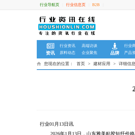
行业导航页
行业信息页
B2B
|
|
|
行业资讯
高端访谈
行业
原料动态
企业聚焦
产品
资讯
品牌
您现在的位置：
首页
>
建材应用
>
详细信
行业01月13日讯
2026年1月13日，山东雅美粘胶短纤价格