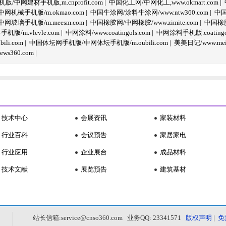
/中网建材手机版,m.cnprofit.com
|
中国化工网/中网化工,www.okmart.com
|
机械手机版/m.okmao.com
|
中国牛涂网/涂料牛涂网/www.ntw360.com
|
中国
玻璃手机版/m.meesm.com
|
中国橡胶网/中网橡胶/www.zimite.com
|
中国橡胶
/m.vlevle.com
|
中网涂料/www.coatingols.com
|
中网涂料手机版.coatingol
li.com
|
中国体坛网手机版/中网体坛手机版/m.oubili.com
|
美美日记/www.meime
ws360.com
|
技术中心
会展资讯
家装材料
行业百科
会议预告
家居家电
行业应用
企业展台
成品材料
技术文献
展览预告
建筑基材
站长信箱:service@cnso360.com 业务QQ: 23341571
版权声明
|
免