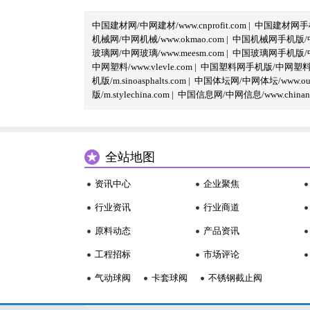
中国建材网/中网建材/www.cnprofit.com
|
中国建材网手机版
机械网/中网机械/www.okmao.com
|
中国机械网手机版/中网
玻璃网/中网玻璃/www.meesm.com
|
中国玻璃网手机版/中网
中网塑料/www.vlevle.com
|
中国塑料网手机版/中网塑料手机版
机版/m.sinoasphalts.com
|
中国体坛网/中网体坛/www.oubi
版/m.stylechina.com
|
中国信息网/中网信息/www.chinane
全站地图
资讯中心
企业聚焦
行业资讯
行业商道
原料动态
产品资讯
工程招标
市场评论
气动球阀
卡套球阀
不锈钢截止阀