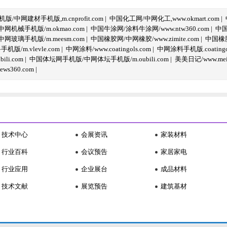
/中网建材手机版,m.cnprofit.com
|
中国化工网/中网化工,www.okmart.com
|
机械手机版/m.okmao.com
|
中国牛涂网/涂料牛涂网/www.ntw360.com
|
中国
玻璃手机版/m.meesm.com
|
中国橡胶网/中网橡胶/www.zimite.com
|
中国橡胶
/m.vlevle.com
|
中网涂料/www.coatingols.com
|
中网涂料手机版.coatingol
li.com
|
中国体坛网手机版/中网体坛手机版/m.oubili.com
|
美美日记/www.meime
ws360.com
|
技术中心
会展资讯
家装材料
行业百科
会议预告
家居家电
行业应用
企业展台
成品材料
技术文献
展览预告
建筑基材