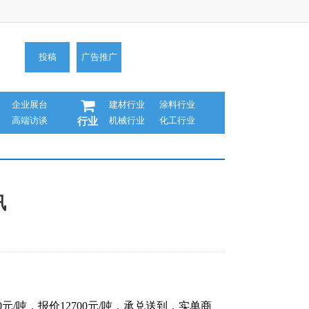
投稿
广告推广
企业展台
建材行业
涂料行业
高端访谈
机械行业
化工行业
行业
讯
元/吨，报价12700元/吨，承兑送到，实单商