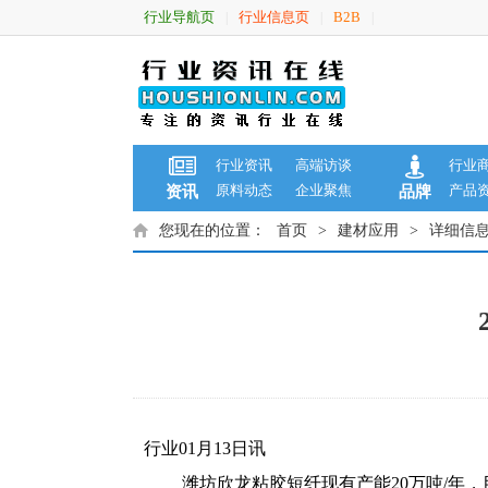
行业导航页
行业信息页
B2B
|
|
|
行业资讯
高端访谈
行业
原料动态
企业聚焦
产品
资讯
品牌
您现在的位置：
首页
>
建材应用
>
详细信
行业01月13日讯
潍坊欣龙粘胶短纤现有产能20万吨/年，目