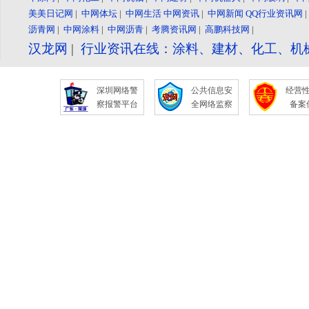
美美日记网
|
中网体坛
|
中网生活
中网资讯
|
中网新闻
QQ行业资讯网
沥青网
|
中网涂料
|
中网沥青
|
考腾资讯网
|
高鹏科技网
|
汉龙网
|
行业资讯在线：涂料、建材、化工、机
深圳网络警
公共信息安
经营
察报警平台
全网络监察
备案