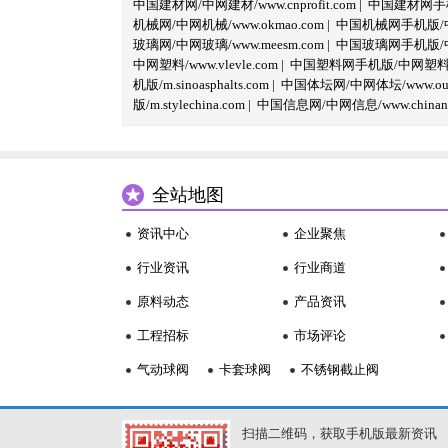
中国建材网/中网建材/www.cnprofit.com
|
中国建材网手机版
机械网/中网机械/www.okmao.com
|
中国机械网手机版/中网
玻璃网/中网玻璃/www.meesm.com
|
中国玻璃网手机版/中网
中网塑料/www.vlevle.com
|
中国塑料网手机版/中网塑料手机版
机版/m.sinoasphalts.com
|
中国体坛网/中网体坛/www.oubi
版/m.stylechina.com
|
中国信息网/中网信息/www.chinane
全站地图
资讯中心
企业聚焦
行业资讯
行业商道
原料动态
产品资讯
工程招标
市场评论
气动球阀
卡套球阀
不锈钢截止阀
扫描二维码，获取手机版最新资讯