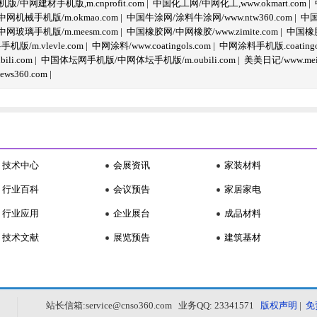
/中网建材手机版,m.cnprofit.com
|
中国化工网/中网化工,www.okmart.com
|
机械手机版/m.okmao.com
|
中国牛涂网/涂料牛涂网/www.ntw360.com
|
中国
玻璃手机版/m.meesm.com
|
中国橡胶网/中网橡胶/www.zimite.com
|
中国橡胶
/m.vlevle.com
|
中网涂料/www.coatingols.com
|
中网涂料手机版.coatingol
li.com
|
中国体坛网手机版/中网体坛手机版/m.oubili.com
|
美美日记/www.meime
ws360.com
|
技术中心
会展资讯
家装材料
行业百科
会议预告
家居家电
行业应用
企业展台
成品材料
技术文献
展览预告
建筑基材
站长信箱:service@cnso360.com 业务QQ: 23341571
版权声明
|
免