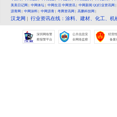
美美日记网
|
中网体坛
|
中网生活
中网资讯
|
中网新闻
QQ行业资讯网
沥青网
|
中网涂料
|
中网沥青
|
考腾资讯网
|
高鹏科技网
|
汉龙网
|
行业资讯在线：涂料、建材、化工、机
深圳网络警
公共信息安
经营
察报警平台
全网络监察
备案