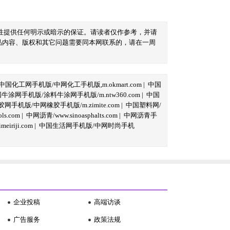
性提供任何明示或暗示的保证。请读者仅作参考，并请
品内容、版权和其它问题需要同本网联系的，请在一周
中国化工网手机版/中网化工手机版,m.okmart.com
|
中国
牛涂网手机版/涂料牛涂网手机版/m.ntw360.com
|
中国
网手机版/中网橡胶手机版/m.zimite.com
|
中国塑料网/
s.com
|
中网沥青/www.sinoasphalts.com
|
中网沥青手
iriji.com
|
中国生活网手机版/中网时尚手机
企业投稿
高端访谈
广告服务
政策法规