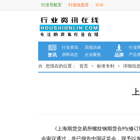
行业导航页
行业信息页
B2B
|
|
|
行业资讯
高端访谈
行业
原料动态
企业聚焦
产品
资讯
品牌
您现在的位置：
首页
>
标准专利
>
详细信
上
《上海期货交易所螺纹钢期货合约(修订
会审议通过，并已报告中国证监会，现予以发布，