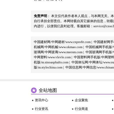
免责声明
： 本文仅代表作者本人观点，与本网无关。
自行承担全部责任。本网转载自其它媒体的信息，转载
内进行，以便我们及时处理。客服邮箱：service@cnso360.
中国建材网/中网建材/www.cnprofit.com
|
中国建材网手机版
机械网/中网机械/www.okmao.com
|
中国机械网手机版/中网
玻璃网/中网玻璃/www.meesm.com
|
中国玻璃网手机版/中网
中网塑料/www.vlevle.com
|
中国塑料网手机版/中网塑料手机版
机版/m.sinoasphalts.com
|
中国体坛网/中网体坛/www.oubi
版/m.stylechina.com
|
中国信息网/中网信息/www.chinane
全站地图
资讯中心
企业聚焦
行业资讯
行业商道