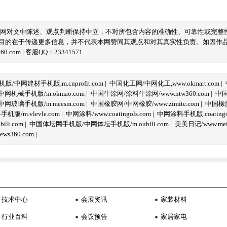
本网对文中陈述、观点判断保持中立，不对所包含内容的准确性、可靠性或完整
目的在于传递更多信息，并不代表本网赞同其观点和对其真实性负责。如因作
com | 客服QQ：23341571
/中网建材手机版,m.cnprofit.com
|
中国化工网/中网化工,www.okmart.com
|
机械手机版/m.okmao.com
|
中国牛涂网/涂料牛涂网/www.ntw360.com
|
中国
玻璃手机版/m.meesm.com
|
中国橡胶网/中网橡胶/www.zimite.com
|
中国橡胶
/m.vlevle.com
|
中网涂料/www.coatingols.com
|
中网涂料手机版.coatingol
li.com
|
中国体坛网手机版/中网体坛手机版/m.oubili.com
|
美美日记/www.meime
ws360.com
|
技术中心
会展资讯
家装材料
行业百科
会议预告
家居家电