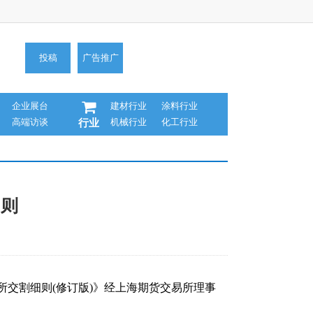
投稿
广告推广
企业展台
建材行业
涂料行业
高端访谈
机械行业
化工行业
行业
细则
所交割细则(修订版)》经上海期货交易所理事