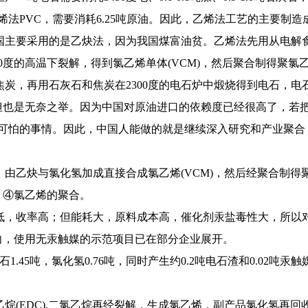
法PVC，需要消耗6.25吨原油。因此，乙烯法工艺的主要制
国主要采用的是乙炔法，因为我国煤富油贫。乙烯法先用从电解
500度的高温下裂解，得到氯乙烯单体(VCM)，然后聚合制得聚氯乙烯
炭，再用石灰石和焦炭在2300度的电石炉中煅烧得到电石，
也是无奈之举。因为中国对原油进口的依赖度已经很高了，若把全
件可怕的事情。因此，中国人能做的就是继续深入研究和产业聚合
由乙炔与氯化氢加成直接合成氯乙烯(VCM)，然后经聚合制得聚
；④氯乙烯的聚合。
低，收率高；但能耗大，原料成本高，催化剂汞盐毒性大，所以
向，使用无汞触媒的示范项目已在部分企业展开。
.45吨，氯化氢0.76吨，同时产生约0.2吨电石渣和0.02吨汞
烷(EDC),二氯乙烷再经裂解，生成氯乙烯，副产品氯化氢再