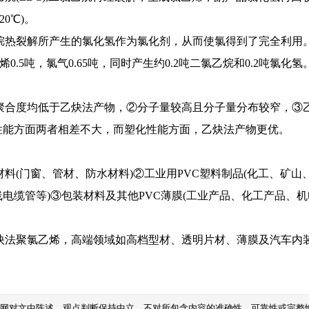
20℃)。
烷热裂解所产生的氯化氢作为氯化剂，从而使氯得到了完全利用
0.5吨，氯气0.65吨，同时产生约0.2吨二氯乙烷和0.2吨氯化氢
聚合度均低于乙炔法产物，②分子量较高且分子量分布较窄，③
性能方面两者相差不大，而塑化性能方面，乙炔法产物更优。
料(门窗、管材、防水材料)②工业用PVC塑料制品(化工、矿
电缆管等)③包装材料及其他PVC薄膜(工业产品、化工产品、
炔法聚氯乙烯，高端领域如高档型材、透明片材、薄膜及汽车内
本网对文中陈述、观点判断保持中立，不对所包含内容的准确性、可靠性或完整