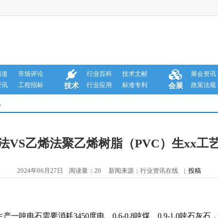
商道
市场评论
行业百科
技术文献
展会资讯
资讯
工程招标
行业应用
标准专利
政策法规
技术
会展
息
法VS乙烯法聚乙烯树脂（PVC）生xx工
2024年06月27日 阅读量：20 新闻来源：行业资讯在线 |
投稿
吨电石需要消耗3450度电、0.6-0.8吨煤、0.9-1.0吨