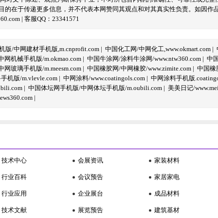
目的在于传递更多信息，并不代表本网赞同其观点和对其真实性负责。如因作
com | 客服QQ：23341571
/中网建材手机版,m.cnprofit.com
|
中国化工网/中网化工,www.okmart.com
|
机械手机版/m.okmao.com
|
中国牛涂网/涂料牛涂网/www.ntw360.com
|
中国
玻璃手机版/m.meesm.com
|
中国橡胶网/中网橡胶/www.zimite.com
|
中国橡胶
/m.vlevle.com
|
中网涂料/www.coatingols.com
|
中网涂料手机版.coatingol
li.com
|
中国体坛网手机版/中网体坛手机版/m.oubili.com
|
美美日记/www.meime
ws360.com
|
技术中心
会展资讯
家装材料
行业百科
会议预告
家居家电
行业应用
企业展台
成品材料
技术文献
展览预告
建筑基材