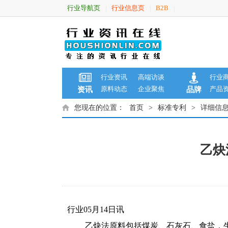
行业导航页
行业信息页
B2B
|
|
|
行业资讯
高端访谈
行业
原料动态
企业聚焦
产品
资讯
品牌
您现在的位置：
首页
>
标准专利
>
详细信
乙炔
行业05月14日讯
乙炔法原料包括煤炭、石灰石、食盐，生产一