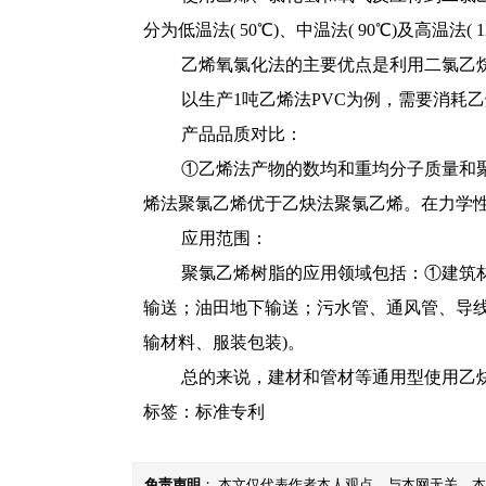
分为低温法( 50℃)、中温法( 90℃)及高温法( 1
乙烯氧氯化法的主要优点是利用二氯乙
以生产1吨乙烯法PVC为例，需要消耗乙烯
产品品质对比：
①乙烯法产物的数均和重均分子质量和
烯法聚氯乙烯优于乙炔法聚氯乙烯。在力学
应用范围：
聚氯乙烯树脂的应用领域包括：①建筑材
输送；油田地下输送；污水管、通风管、导线
输材料、服装包装)。
总的来说，建材和管材等通用型使用乙
标签：
标准专利
免责声明
： 本文仅代表作者本人观点，与本网无关。