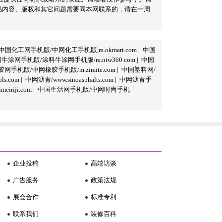
品内容、版权和其它问题需要同本网联系的，请在一周
中国化工网手机版/中网化工手机版,m.okmart.com
|
中国
牛涂网手机版/涂料牛涂网手机版/m.ntw360.com
|
中国
网手机版/中网橡胶手机版/m.zimite.com
|
中国塑料网/
s.com
|
中网沥青/www.sinoasphalts.com
|
中网沥青手
iriji.com
|
中国生活网手机版/中网时尚手机
企业投稿
高端访谈
广告服务
政策法规
展会合作
标准专利
联系我们
装修百科