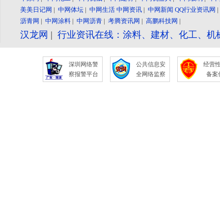
美美日记网
|
中网体坛
|
中网生活
中网资讯
|
中网新闻
QQ行业资讯网
沥青网
|
中网涂料
|
中网沥青
|
考腾资讯网
|
高鹏科技网
|
汉龙网
|
行业资讯在线：涂料、建材、化工、机
深圳网络警
公共信息安
经营
察报警平台
全网络监察
备案