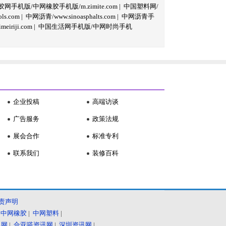
网手机版/中网橡胶手机版/m.zimite.com
|
中国塑料网/
s.com
|
中网沥青/www.sinoasphalts.com
|
中网沥青手
iriji.com
|
中国生活网手机版/中网时尚手机
企业投稿
高端访谈
广告服务
政策法规
展会合作
标准专利
联系我们
装修百科
责声明
|
中网橡胶
|
中网塑料
|
讯网
|
合亚嗒资讯网
|
深圳资讯网
|