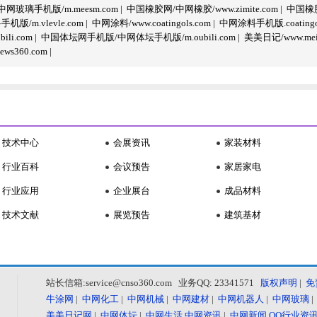
玻璃手机版/m.meesm.com
|
中国橡胶网/中网橡胶/www.zimite.com
|
中国橡胶
/m.vlevle.com
|
中网涂料/www.coatingols.com
|
中网涂料手机版.coatingol
li.com
|
中国体坛网手机版/中网体坛手机版/m.oubili.com
|
美美日记/www.meime
ws360.com
|
技术中心
会展资讯
家装材料
行业百科
会议预告
家居家电
行业应用
企业展台
成品材料
技术文献
展览预告
建筑基材
站长信箱:service@cnso360.com 业务QQ: 23341571
版权声明
|
免
牛涂网
|
中网化工
|
中网机械
|
中网建材
|
中网机器人
|
中网玻璃
美美日记网
|
中网体坛
|
中网生活
中网资讯
|
中网新闻
QQ行业资