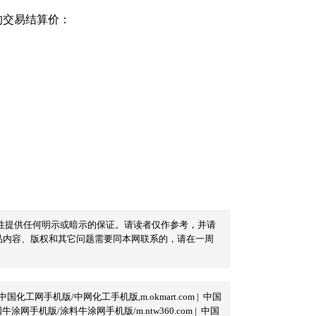
的交易结算价：
性提供任何明示或暗示的保证。请读者仅作参考，并请
品内容、版权和其它问题需要同本网联系的，请在一周
中国化工网手机版/中网化工手机版,m.okmart.com
|
中国
牛涂网手机版/涂料牛涂网手机版/m.ntw360.com
|
中国