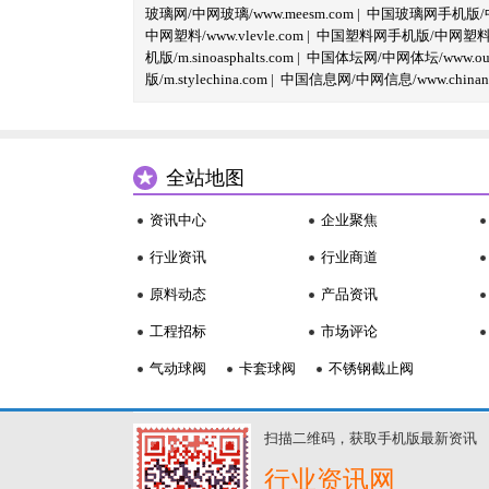
玻璃网/中网玻璃/www.meesm.com
|
中国玻璃网手机版/中网
中网塑料/www.vlevle.com
|
中国塑料网手机版/中网塑料手机版
机版/m.sinoasphalts.com
|
中国体坛网/中网体坛/www.oubi
版/m.stylechina.com
|
中国信息网/中网信息/www.chinane
全站地图
资讯中心
企业聚焦
行业资讯
行业商道
原料动态
产品资讯
工程招标
市场评论
气动球阀
卡套球阀
不锈钢截止阀
扫描二维码，获取手机版最新资讯
行业资讯网