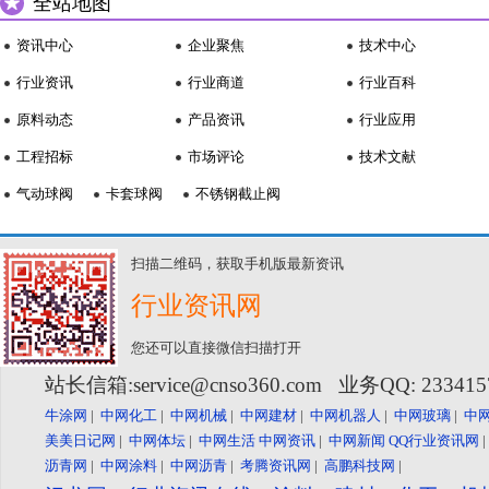
全站地图
资讯中心
企业聚焦
技术中心
行业资讯
行业商道
行业百科
原料动态
产品资讯
行业应用
工程招标
市场评论
技术文献
气动球阀
卡套球阀
不锈钢截止阀
扫描二维码，获取手机版最新资讯
行业资讯网
您还可以直接微信扫描打开
站长信箱:service@cnso360.com 业务QQ: 23341
牛涂网
|
中网化工
|
中网机械
|
中网建材
|
中网机器人
|
中网玻璃
|
中
美美日记网
|
中网体坛
|
中网生活
中网资讯
|
中网新闻
QQ行业资讯网
沥青网
|
中网涂料
|
中网沥青
|
考腾资讯网
|
高鹏科技网
|