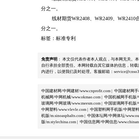
分之一。
线材期货WR2408、WR2409、W
分之一。
标签：
标准专利
免责声明
： 本文仅代表作者本人观点，与本网无关。
自行承担全部责任。本网转载自其它媒体的信息，转载
内进行，以便我们及时处理。客服邮箱：service@cnso360.
中国建材网/中网建材/www.cnprofit.com
|
中国建材网手机版
机械网/中网机械/www.okmao.com
|
中国机械网手机版/中网
玻璃网/中网玻璃/www.meesm.com
|
中国玻璃网手机版/中网
中网塑料/www.vlevle.com
|
中国塑料网手机版/中网塑料手机版
机版/m.sinoasphalts.com
|
中国体坛网/中网体坛/www.oubi
版/m.stylechina.com
|
中国信息网/中网信息/www.chinane