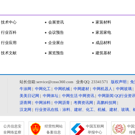
技术中心
会展资讯
家装材料
行业百科
会议预告
家居家电
行业应用
企业展台
成品材料
技术文献
展览预告
建筑基材
站长信箱:service@cnso360.com 业务QQ: 23341571
版权声明
|
免
牛涂网
|
中网化工
|
中网机械
|
中网建材
|
中网机器人
|
中网玻璃
美美日记网
|
中网体坛
|
中网生活
中网资讯
|
中网新闻
QQ行业资
沥青网
|
中网涂料
|
中网沥青
|
考腾资讯网
|
高鹏科技网
|
汉龙网
|
行业资讯在线：涂料、建材、化工、机械、建材、玻璃、
公共信息安
经营性网站
中国互联网
中国
全网络监察
备案信息
举报中心
传