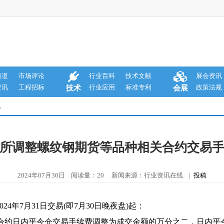
商道
市场评论
行业百科
技术文献
展会资讯
资讯
工程招标
行业应用
标准专利
政策法规
技术
会展
息
所调整螺纹钢期货等品种相关合约交易
2024年07月30日 阅读量：20 新闻来源：行业资讯在线 |
投稿
4年7月31日交易(即7月30日晚夜盘)起：
RB2410合约日内平今仓交易手续费调整为成交金额的万分之二，日