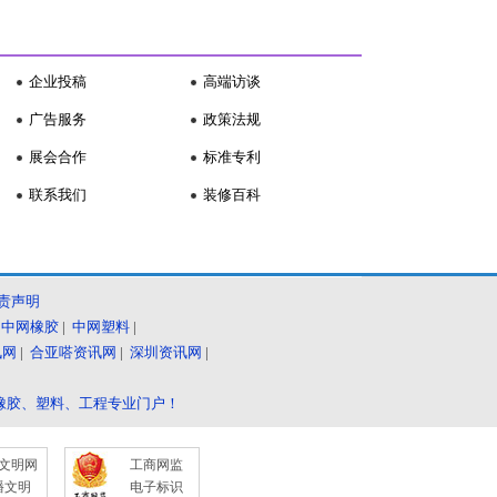
企业投稿
高端访谈
广告服务
政策法规
展会合作
标准专利
联系我们
装修百科
责声明
|
中网橡胶
|
中网塑料
|
讯网
|
合亚嗒资讯网
|
深圳资讯网
|
橡胶、塑料、工程专业门户！
文明网
工商网监
播文明
电子标识