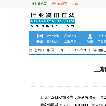
行业导航页
行业信息页
B2B
|
|
|
行业资讯
高端访谈
行业
原料动态
企业聚焦
产品
资讯
品牌
您现在的位置：
首页
>
标准专利
>
详细信
上期
上期所29日发布公告，经研究决定，自202
螺纹钢期货RB2408、RB2409、