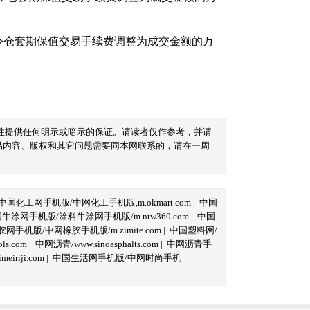
内平今仓套期保值交易手续费调整为成交金额的万
性提供任何明示或暗示的保证。请读者仅作参考，并请
品内容、版权和其它问题需要同本网联系的，请在一周
中国化工网手机版/中网化工手机版,m.okmart.com
|
中国
牛涂网手机版/涂料牛涂网手机版/m.ntw360.com
|
中国
网手机版/中网橡胶手机版/m.zimite.com
|
中国塑料网/
s.com
|
中网沥青/www.sinoasphalts.com
|
中网沥青手
iriji.com
|
中国生活网手机版/中网时尚手机