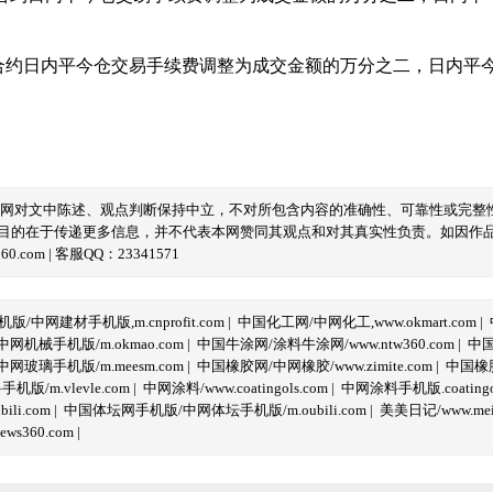
R2410合约日内平今仓交易手续费调整为成交金额的万分之二，日
本网对文中陈述、观点判断保持中立，不对所包含内容的准确性、可靠性或完整
目的在于传递更多信息，并不代表本网赞同其观点和对其真实性负责。如因作
com | 客服QQ：23341571
/中网建材手机版,m.cnprofit.com
|
中国化工网/中网化工,www.okmart.com
|
机械手机版/m.okmao.com
|
中国牛涂网/涂料牛涂网/www.ntw360.com
|
中国
玻璃手机版/m.meesm.com
|
中国橡胶网/中网橡胶/www.zimite.com
|
中国橡胶
/m.vlevle.com
|
中网涂料/www.coatingols.com
|
中网涂料手机版.coatingol
li.com
|
中国体坛网手机版/中网体坛手机版/m.oubili.com
|
美美日记/www.meime
ws360.com
|