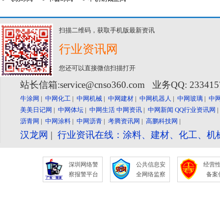
扫描二维码，获取手机版最新资讯
行业资讯网
您还可以直接微信扫描打开
站长信箱:service@cnso360.com 业务QQ: 23341
牛涂网
|
中网化工
|
中网机械
|
中网建材
|
中网机器人
|
中网玻璃
|
中
美美日记网
|
中网体坛
|
中网生活
中网资讯
|
中网新闻
QQ行业资讯网
沥青网
|
中网涂料
|
中网沥青
|
考腾资讯网
|
高鹏科技网
|
汉龙网
|
行业资讯在线：涂料、建材、化工、机
深圳网络警
公共信息安
经营
察报警平台
全网络监察
备案