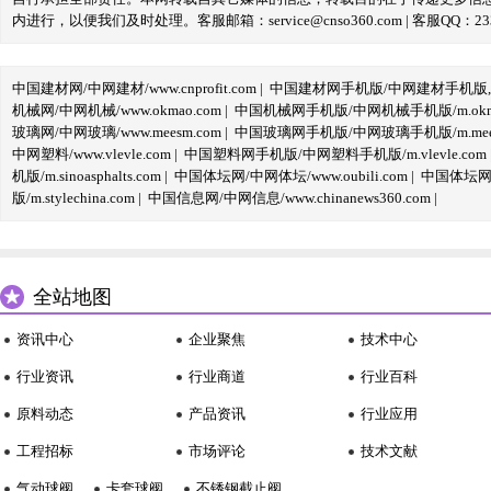
内进行，以便我们及时处理。客服邮箱：service@cnso360.com | 客服QQ：233
中国建材网/中网建材/www.cnprofit.com
|
中国建材网手机版/中网建材手机版,m.cnp
机械网/中网机械/www.okmao.com
|
中国机械网手机版/中网机械手机版/m.okma
玻璃网/中网玻璃/www.meesm.com
|
中国玻璃网手机版/中网玻璃手机版/m.mees
中网塑料/www.vlevle.com
|
中国塑料网手机版/中网塑料手机版/m.vlevle.com
机版/m.sinoasphalts.com
|
中国体坛网/中网体坛/www.oubili.com
|
中国体坛网手
版/m.stylechina.com
|
中国信息网/中网信息/www.chinanews360.com
|
全站地图
资讯中心
企业聚焦
技术中心
行业资讯
行业商道
行业百科
原料动态
产品资讯
行业应用
工程招标
市场评论
技术文献
气动球阀
卡套球阀
不锈钢截止阀