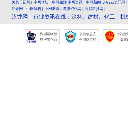
美美日记网
|
中网体坛
|
中网生活
中网资讯
|
中网新闻
QQ行业资讯网
沥青网
|
中网涂料
|
中网沥青
|
考腾资讯网
|
高鹏科技网
|
汉龙网
|
行业资讯在线：涂料、建材、化工、机
深圳网络警
公共信息安
经营
察报警平台
全网络监察
备案