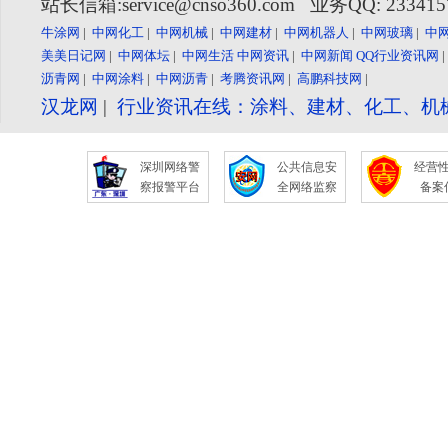
站长信箱:service@cnso360.com 业务QQ: 23341
牛涂网
|
中网化工
|
中网机械
|
中网建材
|
中网机器人
|
中网玻璃
|
中
美美日记网
|
中网体坛
|
中网生活
中网资讯
|
中网新闻
QQ行业资讯网
沥青网
|
中网涂料
|
中网沥青
|
考腾资讯网
|
高鹏科技网
|
汉龙网
|
行业资讯在线：涂料、建材、化工、机
深圳网络警
公共信息安
经营
察报警平台
全网络监察
备案