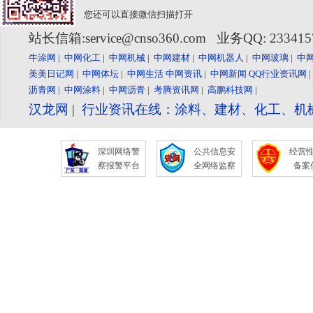
您还可以直接微信扫描打开
站长信箱:service@cnso360.com 业务QQ: 23341
牛涂网
|
中网化工
|
中网机械
|
中网建材
|
中网机器人
|
中网玻璃
|
中
美美日记网
|
中网体坛
|
中网生活
中网资讯
|
中网新闻
QQ行业资讯网
沥青网
|
中网涂料
|
中网沥青
|
考腾资讯网
|
高鹏科技网
|
汉龙网
|
行业资讯在线：涂料、建材、化工、机
深圳网络警
公共信息安
经营
察报警平台
全网络监察
备案