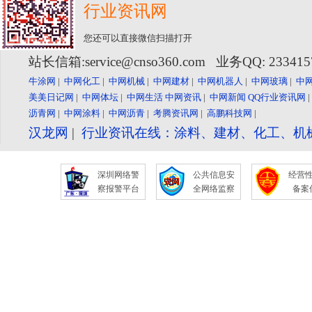
行业资讯网
您还可以直接微信扫描打开
站长信箱:service@cnso360.com 业务QQ: 23341
牛涂网
|
中网化工
|
中网机械
|
中网建材
|
中网机器人
|
中网玻璃
|
中
美美日记网
|
中网体坛
|
中网生活
中网资讯
|
中网新闻
QQ行业资讯网
沥青网
|
中网涂料
|
中网沥青
|
考腾资讯网
|
高鹏科技网
|
汉龙网
|
行业资讯在线：涂料、建材、化工、机
深圳网络警
公共信息安
经营
察报警平台
全网络监察
备案