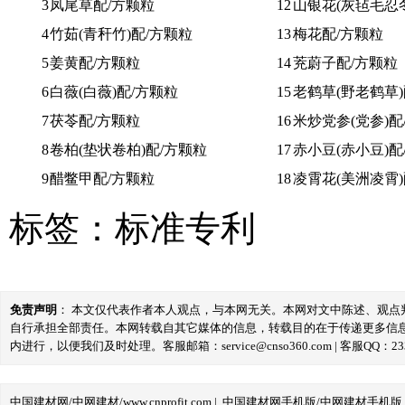
3
凤尾草配/方颗粒
12
山银花(灰毡毛忍冬
4
竹茹(青秆竹)配/方颗粒
13
梅花配/方颗粒
5
姜黄配/方颗粒
14
茺蔚子配/方颗粒
6
白薇(白薇)配/方颗粒
15
老鹤草(野老鹤草)
7
茯苓配/方颗粒
16
米炒党参(党参)配
8
卷柏(垫状卷柏)配/方颗粒
17
赤小豆(赤小豆)配
9
醋鳖甲配/方颗粒
18
凌霄花(美洲凌霄)
标签：
标准专利
免责声明
： 本文仅代表作者本人观点，与本网无关。本网对文中陈述、观
自行承担全部责任。本网转载自其它媒体的信息，转载目的在于传递更多信
内进行，以便我们及时处理。客服邮箱：service@cnso360.com | 客服QQ：233
中国建材网/中网建材/www.cnprofit.com
|
中国建材网手机版/中网建材手机版,m.cnp