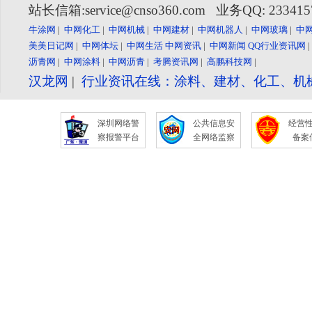
站长信箱:service@cnso360.com 业务QQ: 23341
牛涂网
|
中网化工
|
中网机械
|
中网建材
|
中网机器人
|
中网玻璃
|
中
美美日记网
|
中网体坛
|
中网生活
中网资讯
|
中网新闻
QQ行业资讯网
沥青网
|
中网涂料
|
中网沥青
|
考腾资讯网
|
高鹏科技网
|
汉龙网
|
行业资讯在线：涂料、建材、化工、机
深圳网络警
公共信息安
经营
察报警平台
全网络监察
备案