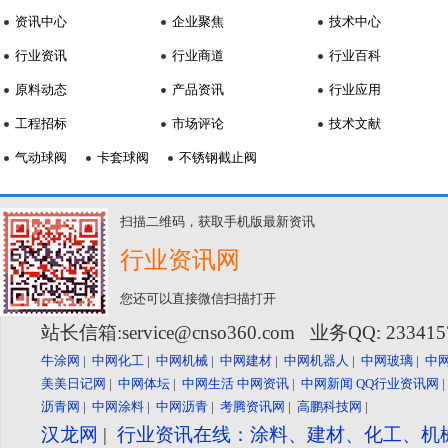
资讯中心
企业聚焦
技术中心
行业资讯
行业商道
行业百科
原料动态
产品资讯
行业应用
工程招标
市场评论
技术文献
气动球阀
卡套球阀
不锈钢截止阀
扫描二维码，获取手机版最新资讯
行业资讯网
您还可以直接微信扫描打开
站长信箱:service@cnso360.com 业务QQ: 23341
牛涂网
|
中网化工
|
中网机械
|
中网建材
|
中网机器人
|
中网玻璃
|
中
美美日记网
|
中网体坛
|
中网生活
中网资讯
|
中网新闻
QQ行业资讯网
沥青网
|
中网涂料
|
中网沥青
|
考腾资讯网
|
高鹏科技网
|
汉龙网
|
行业资讯在线：涂料、建材、化工、机