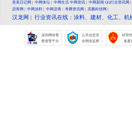
美美日记网
|
中网体坛
|
中网生活
中网资讯
|
中网新闻
QQ行业资讯网
沥青网
|
中网涂料
|
中网沥青
|
考腾资讯网
|
高鹏科技网
|
汉龙网
|
行业资讯在线：涂料、建材、化工、机
深圳网络警
公共信息安
经营
察报警平台
全网络监察
备案