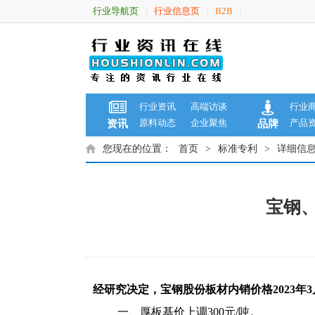
行业导航页
行业信息页
B2B
|
|
|
行业资讯
高端访谈
行业
原料动态
企业聚焦
产品
资讯
品牌
您现在的位置：
首页
>
标准专利
>
详细信
宝钢
经研究决定，宝钢股份板材内销价格2023年
一、厚板基价上调300元/吨。