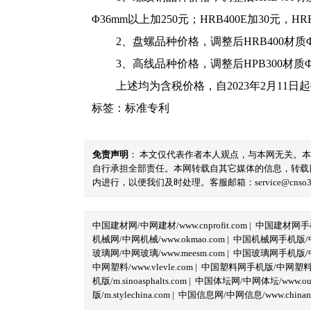
Φ36mm以上加250元；HRB400E加30元，HR
2、盘螺品种价格，调整后HRB400材质Φ8
3、高线品种价格，调整后HPB300材质Φ8
上述均为含税价格，自2023年2月11日
标签：
标准专利
免责声明
： 本文仅代表作者本人观点，与本网无关。
自行承担全部责任。本网转载自其它媒体的信息，转载
内进行，以便我们及时处理。客服邮箱：service@cnso360.
中国建材网/中网建材/www.cnprofit.com
|
中国建材网手机版
机械网/中网机械/www.okmao.com
|
中国机械网手机版/中网
玻璃网/中网玻璃/www.meesm.com
|
中国玻璃网手机版/中网
中网塑料/www.vlevle.com
|
中国塑料网手机版/中网塑料手机版
机版/m.sinoasphalts.com
|
中国体坛网/中网体坛/www.oubi
版/m.stylechina.com
|
中国信息网/中网信息/www.chinane