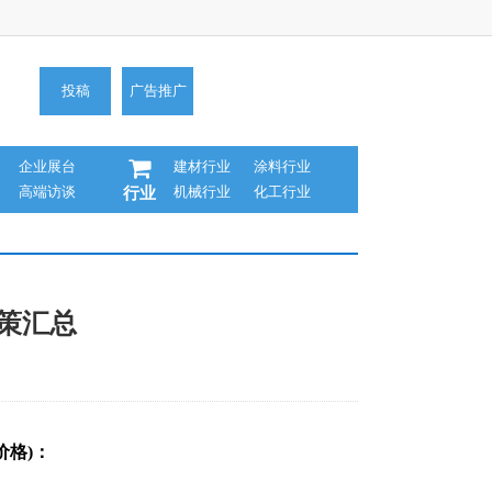
投稿
广告推广
企业展台
建材行业
涂料行业
高端访谈
机械行业
化工行业
行业
策汇总
价格)：