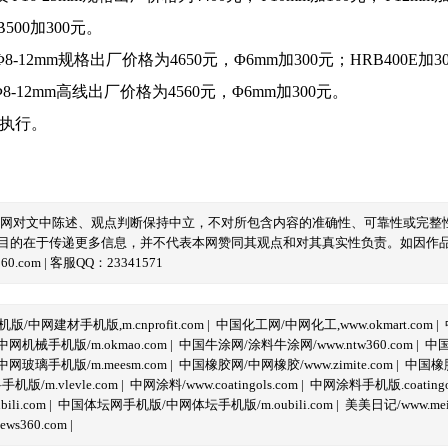
B500加300元。
-12mm规格出厂价格为4650元，Φ6mm加300元；HRB400E加3
-12mm高线出厂价格为4560元，Φ6mm加300元。
起执行。
本网对文中陈述、观点判断保持中立，不对所包含内容的准确性、可靠性或完整
目的在于传递更多信息，并不代表本网赞同其观点和对其真实性负责。如因作
com | 客服QQ：23341571
/中网建材手机版,m.cnprofit.com
|
中国化工网/中网化工,www.okmart.com
|
机械手机版/m.okmao.com
|
中国牛涂网/涂料牛涂网/www.ntw360.com
|
中国
玻璃手机版/m.meesm.com
|
中国橡胶网/中网橡胶/www.zimite.com
|
中国橡胶
/m.vlevle.com
|
中网涂料/www.coatingols.com
|
中网涂料手机版.coatingol
li.com
|
中国体坛网手机版/中网体坛手机版/m.oubili.com
|
美美日记/www.meime
ws360.com
|