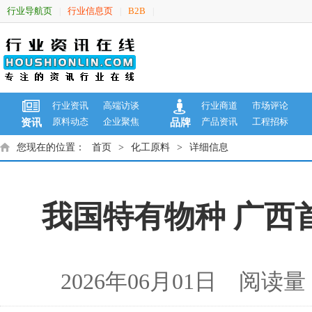
行业导航页
行业信息页
B2B
|
|
|
行业资讯
高端访谈
行业商道
市场评论
原料动态
企业聚焦
产品资讯
工程招标
资讯
品牌
您现在的位置：
首页
>
化工原料
>
详细信息
我国特有物种 广西
2026年06月01日 阅