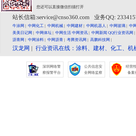
您还可以直接微信扫描打开
站长信箱:service@cnso360.com 业务QQ: 23341
牛涂网
|
中网化工
|
中网机械
|
中网建材
|
中网机器人
|
中网玻璃
|
中
美美日记网
|
中网体坛
|
中网生活
中网资讯
|
中网新闻
QQ行业资讯网
沥青网
|
中网涂料
|
中网沥青
|
考腾资讯网
|
高鹏科技网
|
汉龙网
|
行业资讯在线：涂料、建材、化工、机
深圳网络警
公共信息安
经营
察报警平台
全网络监察
备案