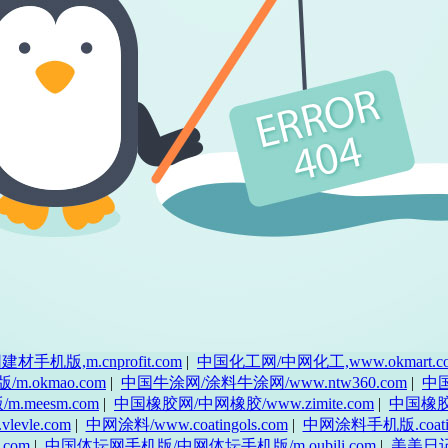
机版,m.cnprofit.com
|
中国化工网/中网化工,www.okmart.c
okmao.com
|
中国牛涂网/涂料牛涂网/www.ntw360.com
|
中国
meesm.com
|
中国橡胶网/中网橡胶/www.zimite.com
|
中国橡胶网
vle.com
|
中网涂料/www.coatingols.com
|
中网涂料手机版.coating
com
|
中国体坛网手机版/中网体坛手机版/m.oubili.com
|
美美日记/w