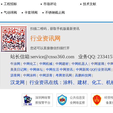
工程招标
市场评论
技术文献
气动球阀
卡套球阀
不锈钢截止阀
扫描二维码，获取手机版最新资讯
行业资讯网
您还可以直接微信扫描打开
站长信箱:service@cnso360.com 业务QQ: 23341
牛涂网
|
中网化工
|
中网机械
|
中网建材
|
中网机器人
|
中网玻璃
|
中
美美日记网
|
中网体坛
|
中网生活
中网资讯
|
中网新闻
QQ行业资讯网
沥青网
|
中网涂料
|
中网沥青
|
考腾资讯网
|
高鹏科技网
|
汉龙网
|
行业资讯在线：涂料、建材、化工、机
深圳网络警
公共信息安
经营
察报警平台
全网络监察
备案