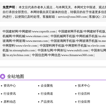
免责声明
： 本文仅代表作者本人观点，与本网无关。本网对文中陈述、观
自行承担全部责任。本网转载自其它媒体的信息，转载目的在于传递更多信
内进行，以便我们及时处理。客服邮箱：service@cnso360.com | 客服QQ：233
中国建材网/中网建材/www.cnprofit.com
|
中国建材网手机版/中网建材手机版,m.cnp
机械网/中网机械/www.okmao.com
|
中国机械网手机版/中网机械手机版/m.okma
玻璃网/中网玻璃/www.meesm.com
|
中国玻璃网手机版/中网玻璃手机版/m.mees
中网塑料/www.vlevle.com
|
中国塑料网手机版/中网塑料手机版/m.vlevle.com
机版/m.sinoasphalts.com
|
中国体坛网/中网体坛/www.oubili.com
|
中国体坛网手
版/m.stylechina.com
|
中国信息网/中网信息/www.chinanews360.com
|
全站地图
资讯中心
企业聚焦
技术中心
行业资讯
行业商道
行业百科
原料动态
产品资讯
行业应用