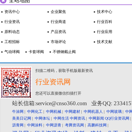
全站地图
资讯中心
企业聚焦
技术中心
行业资讯
行业商道
行业百科
原料动态
产品资讯
行业应用
工程招标
市场评论
技术文献
气动球阀
卡套球阀
不锈钢截止阀
扫描二维码，获取手机版最新资讯
行业资讯网
您还可以直接微信扫描打开
站长信箱:service@cnso360.com 业务QQ: 23341
牛涂网
|
中网化工
|
中网机械
|
中网建材
|
中网机器人
|
中网玻璃
|
中
美美日记网
|
中网体坛
|
中网生活
中网资讯
|
中网新闻
QQ行业资讯网
沥青网
|
中网涂料
|
中网沥青
|
考腾资讯网
|
高鹏科技网
|