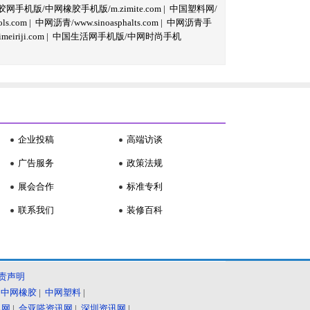
网手机版/中网橡胶手机版/m.zimite.com
|
中国塑料网/
s.com
|
中网沥青/www.sinoasphalts.com
|
中网沥青手
iriji.com
|
中国生活网手机版/中网时尚手机
企业投稿
高端访谈
广告服务
政策法规
展会合作
标准专利
联系我们
装修百科
责声明
|
中网橡胶
|
中网塑料
|
讯网
|
合亚嗒资讯网
|
深圳资讯网
|