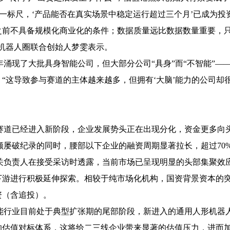
标尺，‘产品能否在真实场景中稳定运行超过三个月’已成为投
年之前不具备规模化商业化的条件；数据质量远比数据数量重要，
机器人圈联合创始人梦雯表示。
现了大批具身智能公司，但大部分公司“具身”而“不智能”——
“这导致参与赛道的主体越来越多，但拥有‘大脑’能力的公司却
道已经进入新阶段，企业发展势头正在出现分化，资金更多向
破纪录的同时，腰部以下企业的融资周期显著拉长，超过70%
责人在接受采访时透露，当前市场已呈现明显的头部集聚效应
下游进行积极延伸探索。相较于纯市场化机构，国资背景资本的
资（含追投）。
业目前处于典型扩张期的尾部阶段，新进入的通用人形机器人
的估值对标体系，这将给二三线企业带来显著的估值压力，进而