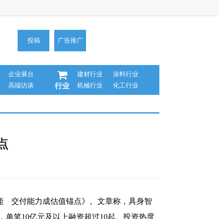
投稿
广告推广
企业展台
建材行业
涂料行业
高端访谈
机械行业
化工行业
行业
点
能 交付能力成估值锚点》。文章称，具身智
，单笔10亿元及以上融资超过10起。投资热度