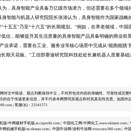
为，具身智能产业具备万亿级市场潜力，但还需要在多个领域
智能与机器人研究院院长张涛认为，具身智能作为国家战略的
“十五五”乃至“十六五”的长期规划。“例如，在养老领域，中
容低估，能够提升其生活质量的具身智能产品具备明确的商业前景
业承诺，需要在工业、服务业等核心场景中完成从‘能跑能跳’到
的长期天花板。”工信部赛迪研究院科技处处长兼机器人质量基础
本网对文中陈述、观点判断保持中立，不对所包含内容的准确性、可靠性或完整
目的在于传递更多信息，并不代表本网赞同其观点和对其真实性负责。如因作
com | 客服QQ：23341571
/中网建材手机版,m.cnprofit.com
|
中国化工网/中网化工,www.okmart.com
|
机械手机版/m.okmao.com
|
中国牛涂网/涂料牛涂网/www.ntw360.com
|
中国