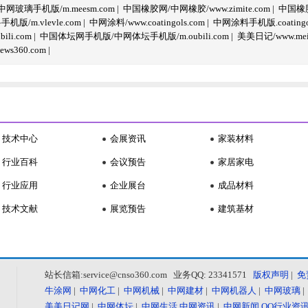
玻璃手机版/m.meesm.com
|
中国橡胶网/中网橡胶/www.zimite.com
|
中国橡胶
/m.vlevle.com
|
中网涂料/www.coatingols.com
|
中网涂料手机版.coatingol
li.com
|
中国体坛网手机版/中网体坛手机版/m.oubili.com
|
美美日记/www.meime
ws360.com
|
技术中心
会展资讯
家装材料
行业百科
会议预告
家居家电
行业应用
企业展台
成品材料
技术文献
展览预告
建筑基材
站长信箱:service@cnso360.com 业务QQ: 23341571
版权声明
|
免
牛涂网
|
中网化工
|
中网机械
|
中网建材
|
中网机器人
|
中网玻璃
美美日记网
|
中网体坛
|
中网生活
中网资讯
|
中网新闻
QQ行业资