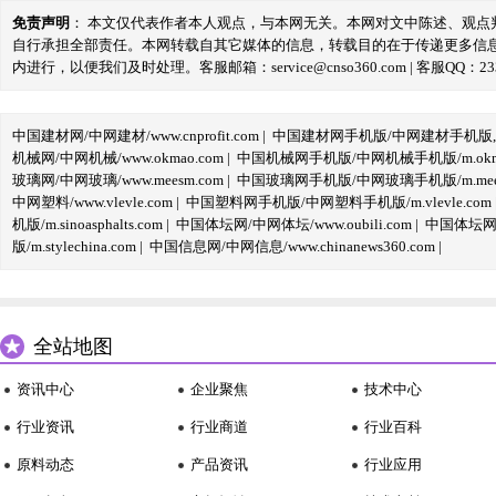
免责声明
： 本文仅代表作者本人观点，与本网无关。本网对文中陈述、观
自行承担全部责任。本网转载自其它媒体的信息，转载目的在于传递更多信
内进行，以便我们及时处理。客服邮箱：service@cnso360.com | 客服QQ：233
中国建材网/中网建材/www.cnprofit.com
|
中国建材网手机版/中网建材手机版,m.cnp
机械网/中网机械/www.okmao.com
|
中国机械网手机版/中网机械手机版/m.okma
玻璃网/中网玻璃/www.meesm.com
|
中国玻璃网手机版/中网玻璃手机版/m.mees
中网塑料/www.vlevle.com
|
中国塑料网手机版/中网塑料手机版/m.vlevle.com
机版/m.sinoasphalts.com
|
中国体坛网/中网体坛/www.oubili.com
|
中国体坛网手
版/m.stylechina.com
|
中国信息网/中网信息/www.chinanews360.com
|
全站地图
资讯中心
企业聚焦
技术中心
行业资讯
行业商道
行业百科
原料动态
产品资讯
行业应用