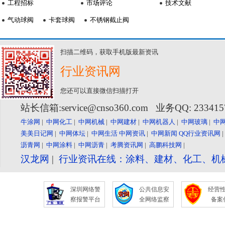
工程招标
市场评论
技术文献
气动球阀
卡套球阀
不锈钢截止阀
扫描二维码，获取手机版最新资讯
行业资讯网
您还可以直接微信扫描打开
站长信箱:service@cnso360.com 业务QQ: 23341
牛涂网
|
中网化工
|
中网机械
|
中网建材
|
中网机器人
|
中网玻璃
|
中
美美日记网
|
中网体坛
|
中网生活
中网资讯
|
中网新闻
QQ行业资讯网
沥青网
|
中网涂料
|
中网沥青
|
考腾资讯网
|
高鹏科技网
|
汉龙网
|
行业资讯在线：涂料、建材、化工、机
深圳网络警
公共信息安
经营
察报警平台
全网络监察
备案