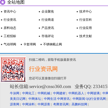
全站地图
资讯中心
企业聚焦
技术中心
行业资讯
行业商道
行业百科
原料动态
产品资讯
行业应用
工程招标
市场评论
技术文献
气动球阀
卡套球阀
不锈钢截止阀
扫描二维码，获取手机版最新资讯
行业资讯网
您还可以直接微信扫描打开
站长信箱:service@cnso360.com 业务QQ: 23341
牛涂网
|
中网化工
|
中网机械
|
中网建材
|
中网机器人
|
中网玻璃
|
中
美美日记网
|
中网体坛
|
中网生活
中网资讯
|
中网新闻
QQ行业资讯网
沥青网
|
中网涂料
|
中网沥青
|
考腾资讯网
|
高鹏科技网
|