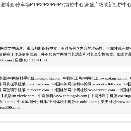
会)停车场P1/P2/P3/P5/P7;首位中心;豪盛广场或新虹桥中
本网对文中陈述、观点判断保持中立，不对所包含内容的准确性、可靠性或完整
目的在于传递更多信息，并不代表本网赞同其观点和对其真实性负责。如因作
com | 客服QQ：23341571
/中网建材手机版,m.cnprofit.com
|
中国化工网/中网化工,www.okmart.com
|
机械手机版/m.okmao.com
|
中国牛涂网/涂料牛涂网/www.ntw360.com
|
中国
玻璃手机版/m.meesm.com
|
中国橡胶网/中网橡胶/www.zimite.com
|
中国橡胶
/m.vlevle.com
|
中网涂料/www.coatingols.com
|
中网涂料手机版.coatingol
li.com
|
中国体坛网手机版/中网体坛手机版/m.oubili.com
|
美美日记/www.meime
ws360.com
|