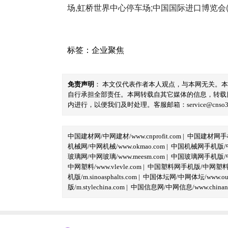
场,虹桥世界中心停车场;中国国际进口博览会(进博
标签：
企业聚焦
免责声明
： 本文仅代表作者本人观点，与本网无关。
自行承担全部责任。本网转载自其它媒体的信息，转载
内进行，以便我们及时处理。客服邮箱：service@cnso360.
中国建材网/中网建材/www.cnprofit.com
|
中国建材网手机版
机械网/中网机械/www.okmao.com
|
中国机械网手机版/中网
玻璃网/中网玻璃/www.meesm.com
|
中国玻璃网手机版/中网
中网塑料/www.vlevle.com
|
中国塑料网手机版/中网塑料手机版
机版/m.sinoasphalts.com
|
中国体坛网/中网体坛/www.oubi
版/m.stylechina.com
|
中国信息网/中网信息/www.chinane