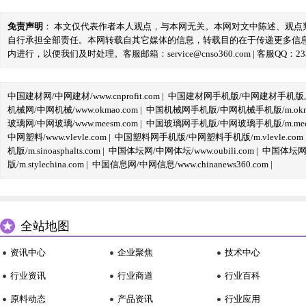
免责声明
： 本文仅代表作者本人观点，与本网无关。本网对文中陈述、观
自行承担全部责任。本网转载自其它媒体的信息，转载目的在于传递更多信
内进行，以便我们及时处理。客服邮箱：service@cnso360.com | 客服QQ：233
中国建材网/中网建材/www.cnprofit.com
|
中国建材网手机版/中网建材手机版,m.cnp
机械网/中网机械/www.okmao.com
|
中国机械网手机版/中网机械手机版/m.okma
玻璃网/中网玻璃/www.meesm.com
|
中国玻璃网手机版/中网玻璃手机版/m.mees
中网塑料/www.vlevle.com
|
中国塑料网手机版/中网塑料手机版/m.vlevle.com
机版/m.sinoasphalts.com
|
中国体坛网/中网体坛/www.oubili.com
|
中国体坛网手
版/m.stylechina.com
|
中国信息网/中网信息/www.chinanews360.com
|
全站地图
资讯中心
企业聚焦
技术中心
行业资讯
行业商道
行业百科
原料动态
产品资讯
行业应用