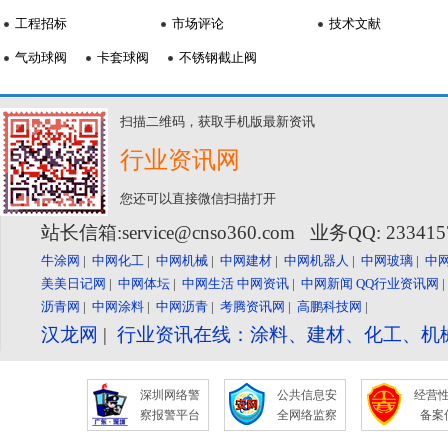
工程招标
市场评论
技术文献
气动球阀
卡套球阀
不锈钢截止阀
扫描二维码，获取手机版最新资讯
行业资讯网
您还可以直接微信扫描打开
站长信箱:service@cnso360.com 业务QQ: 23341
牛涂网
|
中网化工
|
中网机械
|
中网建材
|
中网机器人
|
中网玻璃
|
中
美美日记网
|
中网体坛
|
中网生活
中网资讯
|
中网新闻
QQ行业资讯网
沥青网
|
中网涂料
|
中网沥青
|
考腾资讯网
|
高鹏科技网
|
汉龙网
|
行业资讯在线：涂料、建材、化工、机
深圳网络警
公共信息安
经营
察报警平台
全网络监察
备案