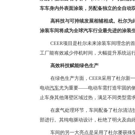
车车身内外表面涂装，
另
配备独立的全自动
高
科技
与可持续发展相辅相成。杜尔为
涂装车间将成为全球
汽车
行业
最先进
的涂装
CEER项目是杜尔未来涂装车间理念的
工厂能有效减少停机时间，大幅提升系统运行
高效
科技
赋能绿色生产
在绿色生产方面，CEER采用了杜尔新
电动
汽车
尤为重要——电动车需打造牢固的
止车身其他薄壁区域过热，满足不同类型需
在废气处理环节，车间配备了杜尔清洁技
部进行。其纯电驱动设计，杜绝了明火及由
车间的另一大亮点是采用了杜尔屡获殊