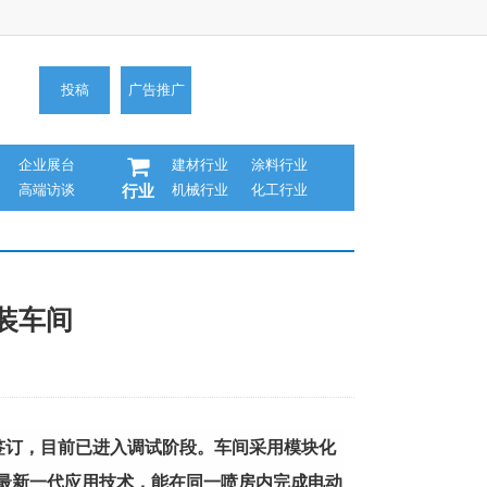
投稿
广告推广
企业展台
建材行业
涂料行业
高端访谈
机械行业
化工行业
行业
装车间
签订
，目前已进入
调试
阶段。车间采用模块化
最新一代应用技术
，
能
在同一喷房内完成电动