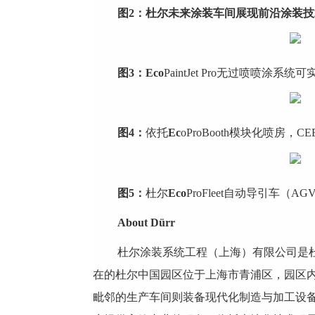
图
2
：杜尔未来涂装车间展现前沿涂装技
图
3
：
Eco
PaintJet Pro无过喷喷
图
4
：
依托
Ec
oProBooth模块化喷房
图
5
：
杜尔
Eco
ProFleet自动导引车
About Dürr
杜尔涂装系统工程（上海）有限公司是杜
在的杜尔中国园区位于上海市青浦区，园区
毗邻的生产车间则装备现代化制造与加工设