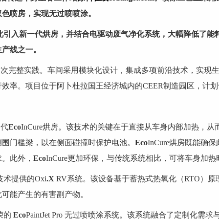
双色喷房，实现无过喷喷涂。
此引入新一代烘房，并结合电驱动废气净化系统，大幅降低了能
生产线之一。
首次完整实践。车间采用模块化设计，集成多项前沿技术，实现生
效率。项目位于阿卜杜拉国王经济城内的CEER制造园区，计划于
一代
Eco
InCure烘房。该技术的关键在于直接从车身内部加热，
侧围门槛梁，以在侧面碰撞时保护电池。
Eco
InCure烘房既能
求。此外，
Eco
InCure更加环保，与传统系统相比，可将车身加热
术提供的Oxi
.X
RV系统。该设备基于蓄热式热氧化（RTO）
此可能产生的有害副产物。
荣的
Eco
PaintJet Pro 无过喷喷涂系统。该系统融合了定制