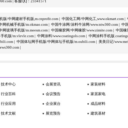
com | 客服QQ：23341571
/中网建材手机版,m.cnprofit.com
|
中国化工网/中网化工,www.okmart.com
|
机械手机版/m.okmao.com
|
中国牛涂网/涂料牛涂网/www.ntw360.com
|
中国
玻璃手机版/m.meesm.com
|
中国橡胶网/中网橡胶/www.zimite.com
|
中国橡胶
/m.vlevle.com
|
中网涂料/www.coatingols.com
|
中网涂料手机版.coatingol
li.com
|
中国体坛网手机版/中网体坛手机版/m.oubili.com
|
美美日记/www.meime
ws360.com
|
技术中心
会展资讯
家装材料
行业百科
会议预告
家居家电
行业应用
企业展台
成品材料
技术文献
展览预告
建筑基材