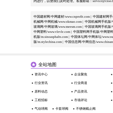
内进行，以便我们及时处理。客服邮箱：service@cnso360.
中国建材网/中网建材/www.cnprofit.com
|
中国建材网手机版
机械网/中网机械/www.okmao.com
|
中国机械网手机版/中网
玻璃网/中网玻璃/www.meesm.com
|
中国玻璃网手机版/中网
中网塑料/www.vlevle.com
|
中国塑料网手机版/中网塑料手机版
机版/m.sinoasphalts.com
|
中国体坛网/中网体坛/www.oubi
版/m.stylechina.com
|
中国信息网/中网信息/www.chinane
全站地图
资讯中心
企业聚焦
行业资讯
行业商道
原料动态
产品资讯
工程招标
市场评论
气动球阀
卡套球阀
不锈钢截止阀