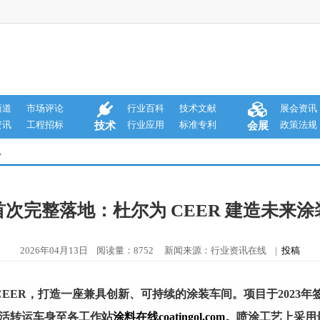
商道
市场评论
行业百科
技术文献
展会资讯
资讯
工程招标
行业应用
标准专利
政策法规
技术
会展
息
首次完整落地：杜尔为 CEER 建造未来涂
2026年04月13日 阅读量：8752 新闻来源：行业资讯在线 |
投稿
EER
，打造
一座
兼具
创新、可持续的涂装车间。项目于2023年
活转运车身至各
工作
站
涂料在线coatingol.com
。
喷涂工艺上采用