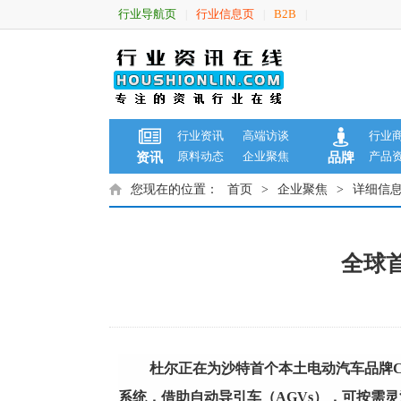
行业导航页
行业信息页
B2B
|
|
|
行业资讯
高端访谈
行业
原料动态
企业聚焦
产品
资讯
品牌
您现在的位置：
首页
>
企业聚焦
>
详细信
全球
杜尔正在为沙特首个本土电动
汽车
品牌C
系统，借助自动导引车（
AGVs
），可
按
需
灵