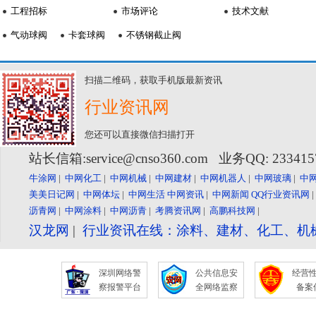
工程招标
市场评论
技术文献
气动球阀
卡套球阀
不锈钢截止阀
扫描二维码，获取手机版最新资讯
行业资讯网
您还可以直接微信扫描打开
站长信箱:service@cnso360.com 业务QQ: 23341
牛涂网
|
中网化工
|
中网机械
|
中网建材
|
中网机器人
|
中网玻璃
|
中
美美日记网
|
中网体坛
|
中网生活
中网资讯
|
中网新闻
QQ行业资讯网
沥青网
|
中网涂料
|
中网沥青
|
考腾资讯网
|
高鹏科技网
|
汉龙网
|
行业资讯在线：涂料、建材、化工、机
深圳网络警
公共信息安
经营
察报警平台
全网络监察
备案