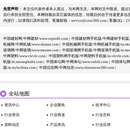
免责声明
： 本文仅代表作者本人观点，与本网无关。本网对文中陈述、观
自行承担全部责任。本网转载自其它媒体的信息，转载目的在于传递更多信
内进行，以便我们及时处理。客服邮箱：service@cnso360.com | 客服QQ：233
中国建材网/中网建材/www.cnprofit.com
|
中国建材网手机版/中网建材手机版,m.cnp
机械网/中网机械/www.okmao.com
|
中国机械网手机版/中网机械手机版/m.okma
玻璃网/中网玻璃/www.meesm.com
|
中国玻璃网手机版/中网玻璃手机版/m.mees
中网塑料/www.vlevle.com
|
中国塑料网手机版/中网塑料手机版/m.vlevle.com
机版/m.sinoasphalts.com
|
中国体坛网/中网体坛/www.oubili.com
|
中国体坛网手
版/m.stylechina.com
|
中国信息网/中网信息/www.chinanews360.com
|
全站地图
资讯中心
企业聚焦
技术中心
行业资讯
行业商道
行业百科
原料动态
产品资讯
行业应用