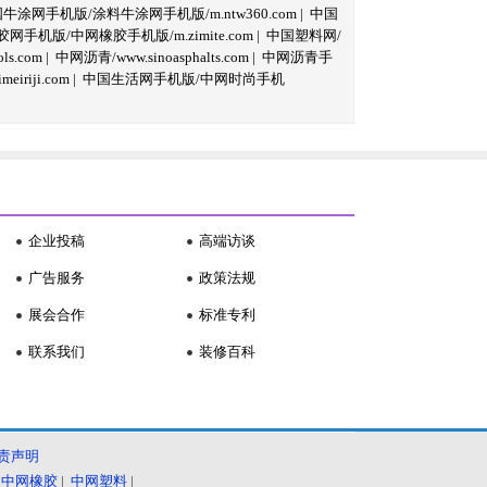
牛涂网手机版/涂料牛涂网手机版/m.ntw360.com
|
中国
网手机版/中网橡胶手机版/m.zimite.com
|
中国塑料网/
s.com
|
中网沥青/www.sinoasphalts.com
|
中网沥青手
iriji.com
|
中国生活网手机版/中网时尚手机
企业投稿
高端访谈
广告服务
政策法规
展会合作
标准专利
联系我们
装修百科
责声明
|
中网橡胶
|
中网塑料
|