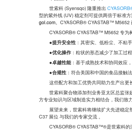
世索科 (Syensqo) 隆重推出
CYASORB®
型的紫外线 (UV) 稳定剂可提供两倍于标
gol.com
。CYASORB® CYASTAB™
CYASORB® CYASTAB™ M565
●提升安全性
：其密实、低粉尘、不粘
●
优化操作
：粒状的形态减少了加工过
●
卓越性能
：基于成熟技术和协同效应
●
合规性
：符合美国和中国的食品接触法
这些配方和加工优势共同助力生产出更
世索科聚合物添加剂业务亚太区总监张
方专业知识与区域制造实力相结合，我们致力
展望未来，世索科将继续扩大先进稳定剂和
C37 展位 与我们的专家交流 。
CYASORB® CYASTAB™®是世索科