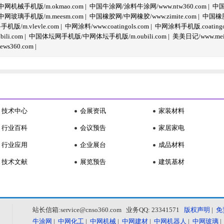
机械手机版/m.okmao.com
|
中国牛涂网/涂料牛涂网/www.ntw360.com
|
中国
玻璃手机版/m.meesm.com
|
中国橡胶网/中网橡胶/www.zimite.com
|
中国橡胶
/m.vlevle.com
|
中网涂料/www.coatingols.com
|
中网涂料手机版.coatingol
li.com
|
中国体坛网手机版/中网体坛手机版/m.oubili.com
|
美美日记/www.meime
ws360.com
|
技术中心
会展资讯
家装材料
行业百科
会议预告
家居家电
行业应用
企业展台
成品材料
技术文献
展览预告
建筑基材
站长信箱:service@cnso360.com 业务QQ: 23341571
版权声明
|
免
牛涂网
|
中网化工
|
中网机械
|
中网建材
|
中网机器人
|
中网玻璃