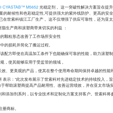
 CYASTAB™ M5652
光稳定剂 。这一突破性解决方案旨在提升
准方案的耐候性和色彩稳定性,可提供强大的紫外线防护、更高的安
 M5652 已在世索科镇江工厂生产 。这不仅增强了供应可靠性，还
2 专为树脂生产商和滚塑商带来切实的利益 ：
手的颗粒形态改善了工作场所安全性
程中的损耗并简化了搬运过程。
，该配方即使在高温加工条件下也能确保可靠的性能，助力滚塑
规，使其能够应用于受监管的领域 。
长效、更美观的产品，使其在整个使用寿命期间保持卓越的性能和
妍 表示：“此次发布展示了世索科对先进稳定技术的持续投入，
于帮助滚塑商提高产品耐用性、改善运营绩效，并在亚太市场实
添加剂系列，以专业技术和定制化方案支持客户。世索科将参展 2
的注册商标。