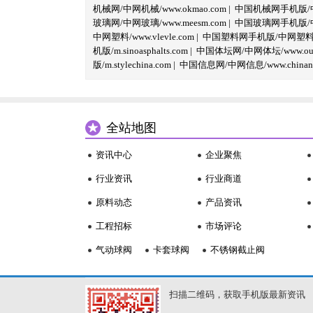
机械网/中网机械/www.okmao.com
|
中国机械网手机版/中网
玻璃网/中网玻璃/www.meesm.com
|
中国玻璃网手机版/中网
中网塑料/www.vlevle.com
|
中国塑料网手机版/中网塑料手机版
机版/m.sinoasphalts.com
|
中国体坛网/中网体坛/www.oubi
版/m.stylechina.com
|
中国信息网/中网信息/www.chinane
全站地图
资讯中心
企业聚焦
行业资讯
行业商道
原料动态
产品资讯
工程招标
市场评论
气动球阀
卡套球阀
不锈钢截止阀
扫描二维码，获取手机版最新资讯