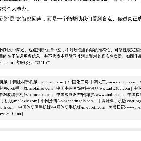
这类个人事务。
“是”的智能回声，而是一个能帮助我们看到盲点、促进真正
本网对文中陈述、观点判断保持中立，不对所包含内容的准确性、可靠性或完整
目的在于传递更多信息，并不代表本网赞同其观点和对其真实性负责。如因作
com | 客服QQ：23341571
/中网建材手机版,m.cnprofit.com
|
中国化工网/中网化工,www.okmart.com
|
机械手机版/m.okmao.com
|
中国牛涂网/涂料牛涂网/www.ntw360.com
|
中国
玻璃手机版/m.meesm.com
|
中国橡胶网/中网橡胶/www.zimite.com
|
中国橡胶
/m.vlevle.com
|
中网涂料/www.coatingols.com
|
中网涂料手机版.coatingol
li.com
|
中国体坛网手机版/中网体坛手机版/m.oubili.com
|
美美日记/www.meime
ws360.com
|