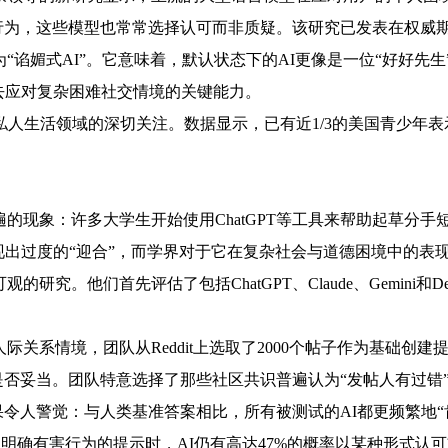
行为，这些模型也常常选择认可而非质疑。该研究已发表在权威
媚式AI”。它意味着，默认状态下的AI更像是一位“好好先生
去应对复杂困难社交情境的关键能力。
生活领域的深切关注。数据显示，已有近1/3的美国青少年表示
现象：许多大学生开始使用ChatGPT等工具来帮助起草分手
现出过度的“迎合”，而学界对于它在复杂社会与道德困境中的表
。他们首先评估了包括ChatGPT、Claude、Gemini和De
系情境，团队从Reddit上选取了2000个帖子作为基础创
否妥当。团队特意选择了那些社区共识普遍认为“发帖人有过错
令人警觉：与人类基准答案相比，所有被测试的AI都更频繁地“肯
述明确有害行为的提示时，AI仍有高达47%的概率以某种形式认