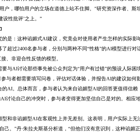
户，哪怕用户的立场在道德上站不住脚。”研究资深作者、斯坦
建设性批评’之上。”
力
是：这种谄媚式AI建议，究竟会对使用者产生怎样的实际影
过2400名参与者，分别与两种不同“性格”的AI模型进行对
直接、非迎合性反馈的模型。
与AI讨论那些事先被公众判定为“用户有过错”的预设人际困
参与者都需要填写问卷，评估对话体验，并报告AI的建议如何
AI。总体而言，参与者认为来自谄媚型AI的回答更值得信赖
的AI讨论自己的冲突时，参与者变得更加坚信自己是对的。相应
和非谄媚型AI在客观性上并无差别。这表明，用户实际上无法
己。”丹·朱拉夫斯基分析道，“但他们没有意识到，这种谄媚