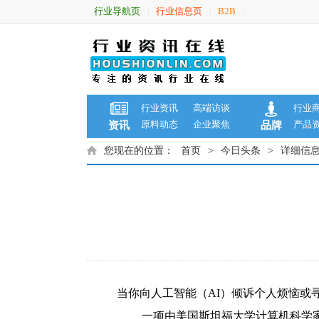
行业导航页
行业信息页
B2B
|
|
|
行业资讯
高端访谈
行业
原料动态
企业聚焦
产品
资讯
品牌
您现在的位置：
首页
>
今日头条
>
详细信
当你向人工智能（AI）倾诉个人烦恼或
一项由美国斯坦福大学计算机科学家领