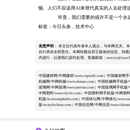
惕。人们不应该用AI来替代真实的人去处理
毕竟，我们需要的或许不是一个永远说
标签：
今日头条
，
技术中心
免责声明
： 本文仅代表作者本人观点，与本网无关。
自行承担全部责任。本网转载自其它媒体的信息，转载
内进行，以便我们及时处理。客服邮箱：service@cnso360.
中国建材网/中网建材/www.cnprofit.com
|
中国建材网手机版
机械网/中网机械/www.okmao.com
|
中国机械网手机版/中网
玻璃网/中网玻璃/www.meesm.com
|
中国玻璃网手机版/中网
中网塑料/www.vlevle.com
|
中国塑料网手机版/中网塑料手机版
机版/m.sinoasphalts.com
|
中国体坛网/中网体坛/www.oubi
版/m.stylechina.com
|
中国信息网/中网信息/www.chinane