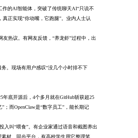
工作的AI智能体，突破了传统聊天AI“只说不
，真正实现“你动嘴，它跑腿”。业内人士认
网友热议。有网友反馈，“养龙虾”过程中，出
装服务。现场有用户感叹“没几个小时排不下
5年底开源后，4个多月就在GitHub斩获超25
；而OpenClaw是“数字员工”，能长期记
力投入叫“喂食”。有企业家通过语音和截图养出
理素材、同步平台，有高校学生用它整理笔