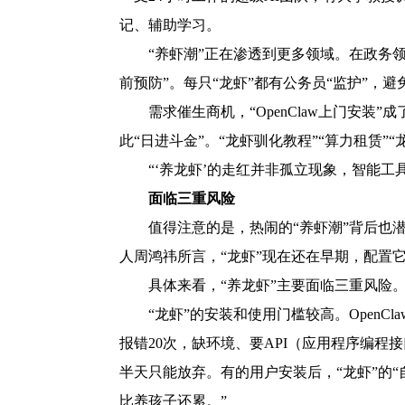
记、辅助学习。
“养虾潮”正在渗透到更多领域。在政务
前预防”。每只“龙虾”都有公务员“监护”，避
需求催生商机，“OpenClaw上门安装”
此“日进斗金”。“龙虾驯化教程”“算力租赁”
“‘养龙虾’的走红并非孤立现象，智能
面临三重风险
值得注意的是，热闹的“养虾潮”背后也潜
人周鸿祎所言，“龙虾”现在还在早期，配置
具体来看，“养龙虾”主要面临三重风险
“龙虾”的安装和使用门槛较高。Open
报错20次，缺环境、要API（应用程序编程
半天只能放弃。有的用户安装后，“龙虾”的
比养孩子还累。”