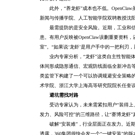
此外，“养龙虾”成本也不低。OpenC
新闻与传播学院、人工智能学院双聘教授沈阳
最需提防的是安全风险。近期，工业和信
患。有用户反映被OpenClaw误删重要资料
室”。“如果说‘龙虾’是用户手中的一把利
业内专家分析，“龙虾”这类自主性智能
体间形成隐形通信、宏观防线面临全新冲击
类监管下构建了一个可以协调规避安全策略的
术学院、浙江大学上海高等研究院院长任奎
避坑需找对路
受访专家认为，未来需紧扣用户“装得上
发力、风险可控”的三维路径，让“赛博龙虾
破解“安装难”，行业层面正在发力。近
透露，360集团很快会发一个“一键安装”的