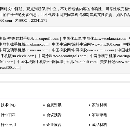
本网对文中陈述、观点判断保持中立，不对所包含内容的准确性、可靠性或完整
目的在于传递更多信息，并不代表本网赞同其观点和对其真实性负责。如因作
com | 客服QQ：23341571
/中网建材手机版,m.cnprofit.com
|
中国化工网/中网化工,www.okmart.com
|
机械手机版/m.okmao.com
|
中国牛涂网/涂料牛涂网/www.ntw360.com
|
中国
玻璃手机版/m.meesm.com
|
中国橡胶网/中网橡胶/www.zimite.com
|
中国橡胶
/m.vlevle.com
|
中网涂料/www.coatingols.com
|
中网涂料手机版.coatingol
li.com
|
中国体坛网手机版/中网体坛手机版/m.oubili.com
|
美美日记/www.meime
ws360.com
|
技术中心
会展资讯
家装材料
行业百科
会议预告
家居家电
行业应用
企业展台
成品材料