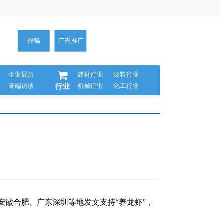
投稿
广告推广
企业展台
建材行业
涂料行业
高端访谈
机械行业
化工行业
行业
从安徽合肥、广东深圳等地发文支持“养龙虾”，