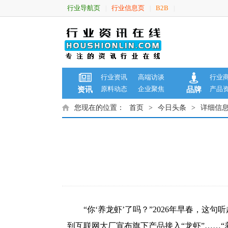
行业导航页
行业信息页
B2B
|
|
|
行业资讯
高端访谈
行业
原料动态
企业聚焦
产品
资讯
品牌
您现在的位置：
首页
>
今日头条
>
详细信
“你‘养龙虾’了吗？”2026年早春，
到互联网大厂宣布旗下产品接入“龙虾”……“