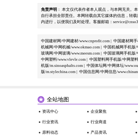
免责声明
： 本文仅代表作者本人观点，与本网无关。
自行承担全部责任。本网转载自其它媒体的信息，转载
内进行，以便我们及时处理。客服邮箱：service@cnso360.
中国建材网/中网建材/www.cnprofit.com
|
中国建材网手机版
机械网/中网机械/www.okmao.com
|
中国机械网手机版/中网
玻璃网/中网玻璃/www.meesm.com
|
中国玻璃网手机版/中网
中网塑料/www.vlevle.com
|
中国塑料网手机版/中网塑料手机版
机版/m.sinoasphalts.com
|
中国体坛网/中网体坛/www.oubi
版/m.stylechina.com
|
中国信息网/中网信息/www.chinane
全站地图
资讯中心
企业聚焦
行业资讯
行业商道
原料动态
产品资讯