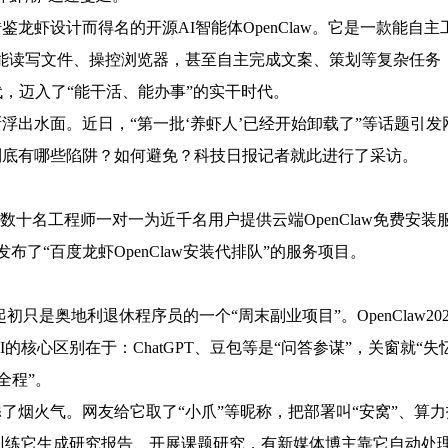
鉴龙虾设计而得名的开源AI智能体OpenClaw。它是一款能自主
”，能读写文件、操控浏览器，甚至自主完成文案、策划等复杂任务
代，迈入了“能干活、能办事”的实干时代。
浮出水面。近日，“第一批‘养虾人’已经开始卸载了”等话题引发
到底有哪些陷阱？如何避免？科技日报记者就此进行了采访。
，数十名工程师一对一为近千名用户提供云端OpenClaw免费安
了“百度龙虾OpenClaw安装代排队”的服务项目。
起初只是奥地利退休程序员的一个“周末副业项目”。OpenClaw202
心区别在于：ChatGPT、豆包等是“问答参谋”，关窗就“失忆”
全程”。
添了烟火气。网友给它取了“小爪”等昵称，把部署叫“安窝”、算
授训练它生成研究报告、开展课题研究，有新媒体博主靠它自动处