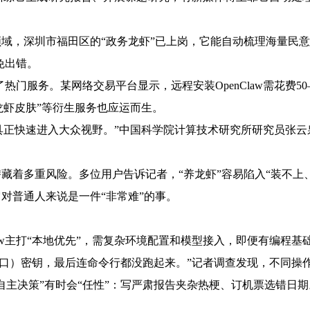
领域，深圳市福田区的“政务龙虾”已上岗，它能自动梳理海量民意
免出错。
成了热门服务。某网络交易平台显示，远程安装OpenClaw需花费50—
“龙虾皮肤”等衍生服务也应运而生。
工具正快速进入大众视野。”中国科学院计算技术研究所研究员张云
藏着多重风险。多位用户告诉记者，“养龙虾”容易陷入“装不上、
它对普通人来说是一件“非常难”的事。
。
Claw主打“本地优先”，需复杂环境配置和模型接入，即便有编程
接口）密钥，最后连命令行都没跑起来。”记者调查发现，不同操作系
“自主决策”有时会“任性”：写严肃报告夹杂热梗、订机票选错日