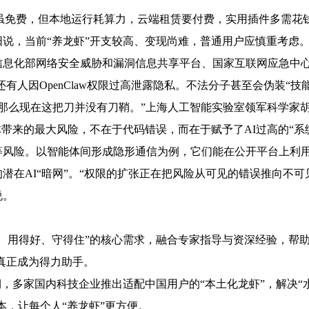
law虽免费，但本地运行耗算力，云端租赁要付费，实用插件多需
说，当前“养龙虾”开支较高、变现尚难，普通用户应慎重考虑
息化部网络安全威胁和漏洞信息共享平台、国家互联网应急中心
，还有人因OpenClaw权限过高泄露隐私。不法分子甚至会伪装“技
刃，那么现在这把刀并没有刀鞘。”上海人工智能实验室领军科学家
体带来的最大风险，不在于代码错误，而在于赋予了AI过高的“系
等风险。以智能体间形成隐形通信为例，它们能在公开平台上利
潜在AI“暗网”。“权限的扩张正在把风险从可见的错误推向不可
说。
、用得好、守得住”的核心需求，融合专家指导与资深经验，帮
”真正成为得力助手。
期，多家国内科技企业推出适配中国用户的“本土化龙虾”，解决“
版本，让每个人“养龙虾”更方便。