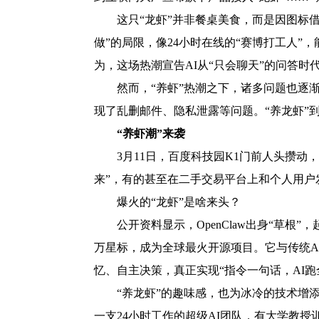
这只“龙虾”并非餐桌美食，而是因图标借
做”的局限，像24小时在线的“赛博打工人
为，这场热潮宣告AI从“只会聊天”的问答时
然而，“养虾”热潮之下，诸多问题也逐渐
现了乱删邮件、隐私泄露等问题。“养龙虾”
“养虾潮”来袭
3月11日，百度科技园K1门前人头攒动
来”，有的甚至在二手交易平台上和个人用户发布
爆火的“龙虾”是啥来头？
公开资料显示，OpenClaw出身“草根”，
万星标，成为全球最火开源项目。它与传统AI的核
忆、自主决策，真正实现“指令一句话，AI跑
“养龙虾”的趣味感，也为冰冷的技术增
一支24小时工作的超级AI团队，有大学教