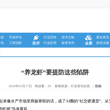
商道
市场评论
行业百科
技术文献
展会资讯
资讯
工程招标
行业应用
标准专利
政策法规
技术
会展
息
“养龙虾”要提防这些陷阱
2026年03月17日 阅读量：20 新闻来源：行业资讯在线 |
投稿
这句听起来像水产市场里商贩寒暄的话，成了AI圈的“社交硬通货”。
养虾潮”迅速蔓延。