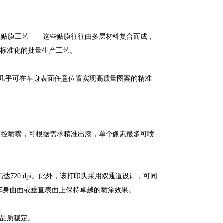
工贴膜工艺——这些贴膜往往由多层材料复合而成，
、标准化的批量生产工艺。
该系统几乎可在车身表面任意位置实现高质量图案的精准
0个独立可控喷嘴，可根据需求精准出漆，单个像素最多可喷
达720 dpi。此外，该打印头采用双通道设计，可同
车身曲面或垂直表面上保持卓越的喷涂效果。
、品质稳定。