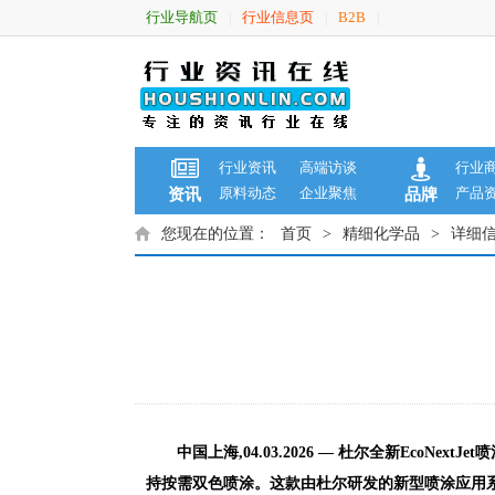
行业导航页
行业信息页
B2B
|
|
|
行业资讯
高端访谈
行业
原料动态
企业聚焦
产品
资讯
品牌
您现在的位置：
首页
>
精细化学品
>
详细
中国上海
,0
4
.0
3
.202
6 —
杜尔全新
EcoNextJet
喷
持按需双色喷涂。这款由杜尔研发的新型喷涂应用