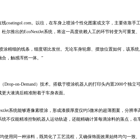
coatingol.com
。以往，在车身上喷涂个性化图案或文字，主要依靠手
尔推出的EcoNextJet系统，将这一高度依赖人工的环节转变为可重复
extJet能够喷涂精细的线条，细度堪比发丝。无论车身轮廓、摆放位置如何，
融合，触感浑然一体。”
滴落（Drop-on-Demand）技术。搭载于喷涂机器人的打印头内置200
成更大液滴后精准附着于车身表面。
xtJet系统能够逐像素喷涂，形成漆膜厚度仅约5微米的超薄图案，分辨率高
系统不仅能精准控制机器人运动轨迹，还能精确计算每滴涂料的落点，在
车身表面均使用同一种涂料，既简化了工艺流程，又确保饰面效果始终均匀一致