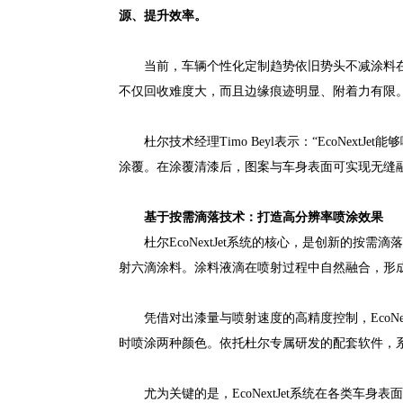
源、提升效率。
当前，车辆个性化定制趋势依旧势头不减
涂料在线
不仅回收难度大，而且边缘痕迹明显、附着力有限。杜
杜尔技术经理Timo Beyl表示：“EcoN
涂覆。在涂覆清漆后，图案与车身表面可实现无缝
基于按需滴落技术：打造高分辨率喷涂效果
杜尔EcoNextJet系统的核心，是创新的按需
射六滴涂料。涂料液滴在喷射过程中自然融合，形
凭借对出漆量与喷射速度的高精度控制，EcoNe
时喷涂两种颜色。依托杜尔专属研发的配套软件，
尤为关键的是，EcoNextJet系统在各类