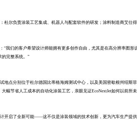
的成果：杜尔负责涂装工艺集成、机器人与配套软件的研发；涂料制造商艾仕得
rre 表示：“我们的客户希望设计师能拥有更多创作自由，尤其是在高分辨率
的完整系统。”
测试，测试地点分别位于杜尔德国比蒂格海姆测试中心，以及美国密歇根州绍
幅节省人工成本的自动化涂装工艺，亲眼见证EcoNextJet如何以前
身定制设计开启了全新可能——这不仅是涂装领域的技术创新，更为汽车生产