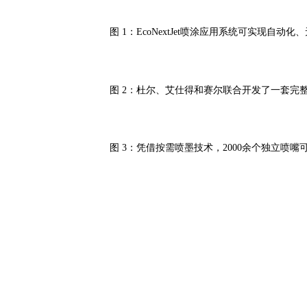
图 1：EcoNextJet喷涂应用系统可实现自
图 2：杜尔、艾仕得和赛尔联合开发了一套完
图 3：凭借按需喷墨技术，2000余个独立喷