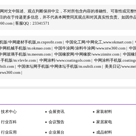
本网对文中陈述、观点判断保持中立，不对所包含内容的准确性、可靠性或完整
目的在于传递更多信息，并不代表本网赞同其观点和对其真实性负责。如因作
com | 客服QQ：23341571
/中网建材手机版,m.cnprofit.com
|
中国化工网/中网化工,www.okmart.com
|
机械手机版/m.okmao.com
|
中国牛涂网/涂料牛涂网/www.ntw360.com
|
中国
玻璃手机版/m.meesm.com
|
中国橡胶网/中网橡胶/www.zimite.com
|
中国橡胶
/m.vlevle.com
|
中网涂料/www.coatingols.com
|
中网涂料手机版.coatingol
li.com
|
中国体坛网手机版/中网体坛手机版/m.oubili.com
|
美美日记/www.meime
ws360.com
|
技术中心
会展资讯
家装材料
行业百科
会议预告
家居家电
行业应用
企业展台
成品材料