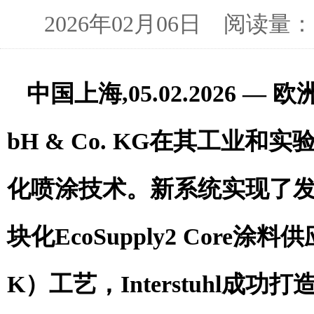
2026年02月06日 阅读
中国上海
,0
5
.0
2
.202
6 —
欧
bH & Co. KG
在其工业和实
化喷涂技术。新系统实现了
块化
EcoSupply2 Core
涂料供
K
）工艺，
Interstuhl
成功打