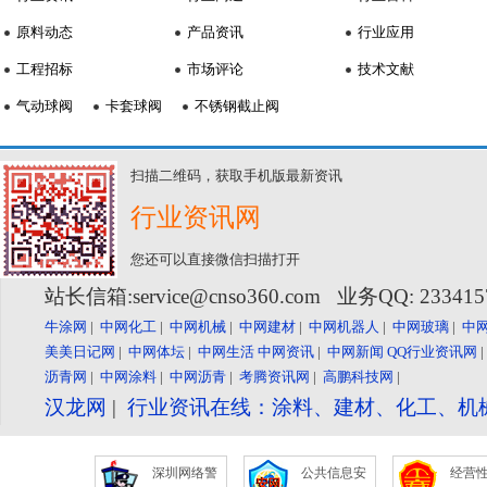
原料动态
产品资讯
行业应用
工程招标
市场评论
技术文献
气动球阀
卡套球阀
不锈钢截止阀
扫描二维码，获取手机版最新资讯
行业资讯网
您还可以直接微信扫描打开
站长信箱:service@cnso360.com 业务QQ: 23341
牛涂网
|
中网化工
|
中网机械
|
中网建材
|
中网机器人
|
中网玻璃
|
中
美美日记网
|
中网体坛
|
中网生活
中网资讯
|
中网新闻
QQ行业资讯网
沥青网
|
中网涂料
|
中网沥青
|
考腾资讯网
|
高鹏科技网
|
汉龙网
|
行业资讯在线：涂料、建材、化工、机
深圳网络警
公共信息安
经营