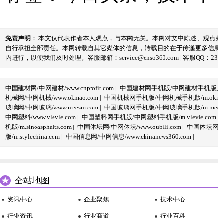
免责声明
： 本文仅代表作者本人观点，与本网无关。本网对文中陈述、观
自行承担全部责任。本网转载自其它媒体的信息，转载目的在于传递更多信
内进行，以便我们及时处理。客服邮箱：service@cnso360.com | 客服QQ：233
中国建材网/中网建材/www.cnprofit.com
|
中国建材网手机版/中网建材手机版,m.cnp
机械网/中网机械/www.okmao.com
|
中国机械网手机版/中网机械手机版/m.okma
玻璃网/中网玻璃/www.meesm.com
|
中国玻璃网手机版/中网玻璃手机版/m.mees
中网塑料/www.vlevle.com
|
中国塑料网手机版/中网塑料手机版/m.vlevle.com
机版/m.sinoasphalts.com
|
中国体坛网/中网体坛/www.oubili.com
|
中国体坛网手
版/m.stylechina.com
|
中国信息网/中网信息/www.chinanews360.com
|
全站地图
资讯中心
企业聚焦
技术中心
行业资讯
行业商道
行业百科