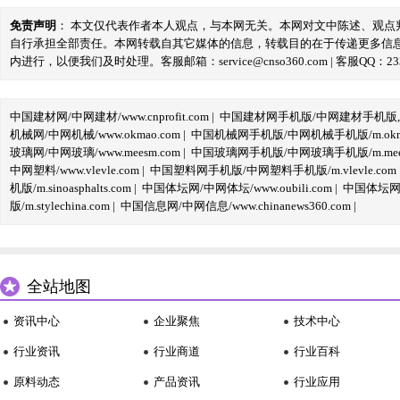
免责声明
： 本文仅代表作者本人观点，与本网无关。本网对文中陈述、观
自行承担全部责任。本网转载自其它媒体的信息，转载目的在于传递更多信
内进行，以便我们及时处理。客服邮箱：service@cnso360.com | 客服QQ：233
中国建材网/中网建材/www.cnprofit.com
|
中国建材网手机版/中网建材手机版,m.cnp
机械网/中网机械/www.okmao.com
|
中国机械网手机版/中网机械手机版/m.okma
玻璃网/中网玻璃/www.meesm.com
|
中国玻璃网手机版/中网玻璃手机版/m.mees
中网塑料/www.vlevle.com
|
中国塑料网手机版/中网塑料手机版/m.vlevle.com
机版/m.sinoasphalts.com
|
中国体坛网/中网体坛/www.oubili.com
|
中国体坛网手
版/m.stylechina.com
|
中国信息网/中网信息/www.chinanews360.com
|
全站地图
资讯中心
企业聚焦
技术中心
行业资讯
行业商道
行业百科
原料动态
产品资讯
行业应用