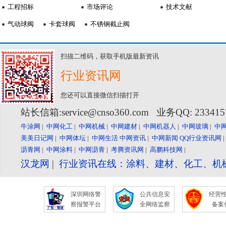
工程招标
市场评论
技术文献
气动球阀
卡套球阀
不锈钢截止阀
扫描二维码，获取手机版最新资讯
行业资讯网
您还可以直接微信扫描打开
站长信箱:service@cnso360.com 业务QQ: 23341
牛涂网
|
中网化工
|
中网机械
|
中网建材
|
中网机器人
|
中网玻璃
|
中
美美日记网
|
中网体坛
|
中网生活
中网资讯
|
中网新闻
QQ行业资讯网
沥青网
|
中网涂料
|
中网沥青
|
考腾资讯网
|
高鹏科技网
|
汉龙网
|
行业资讯在线：涂料、建材、化工、机
深圳网络警
公共信息安
经营
察报警平台
全网络监察
备案