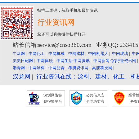
扫描二维码，获取手机版最新资讯
行业资讯网
您还可以直接微信扫描打开
站长信箱:service@cnso360.com 业务QQ: 23341
牛涂网
|
中网化工
|
中网机械
|
中网建材
|
中网机器人
|
中网玻璃
|
中
美美日记网
|
中网体坛
|
中网生活
中网资讯
|
中网新闻
QQ行业资讯网
沥青网
|
中网涂料
|
中网沥青
|
考腾资讯网
|
高鹏科技网
|
汉龙网
|
行业资讯在线：涂料、建材、化工、机
深圳网络警
公共信息安
经营
察报警平台
全网络监察
备案