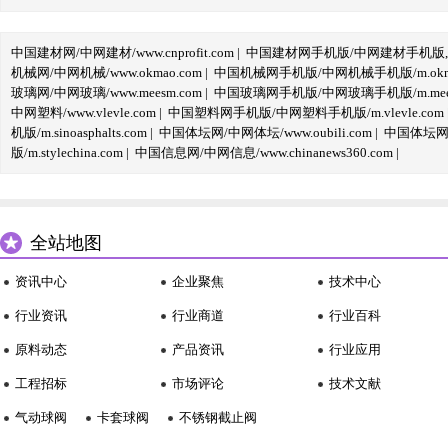
中国建材网/中网建材/www.cnprofit.com
|
中国建材网手机版/中网建材手机版,m.cnp
机械网/中网机械/www.okmao.com
|
中国机械网手机版/中网机械手机版/m.okma
玻璃网/中网玻璃/www.meesm.com
|
中国玻璃网手机版/中网玻璃手机版/m.mees
中网塑料/www.vlevle.com
|
中国塑料网手机版/中网塑料手机版/m.vlevle.com
机版/m.sinoasphalts.com
|
中国体坛网/中网体坛/www.oubili.com
|
中国体坛网手
版/m.stylechina.com
|
中国信息网/中网信息/www.chinanews360.com
|
全站地图
资讯中心
企业聚焦
技术中心
行业资讯
行业商道
行业百科
原料动态
产品资讯
行业应用
工程招标
市场评论
技术文献
气动球阀
卡套球阀
不锈钢截止阀