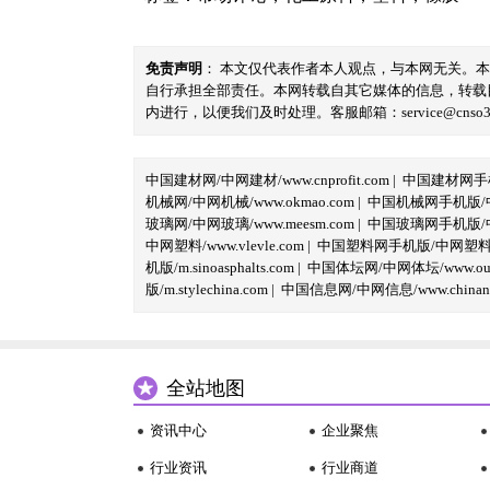
免责声明
： 本文仅代表作者本人观点，与本网无关。
自行承担全部责任。本网转载自其它媒体的信息，转载
内进行，以便我们及时处理。客服邮箱：service@cnso360.
中国建材网/中网建材/www.cnprofit.com
|
中国建材网手机版
机械网/中网机械/www.okmao.com
|
中国机械网手机版/中网
玻璃网/中网玻璃/www.meesm.com
|
中国玻璃网手机版/中网
中网塑料/www.vlevle.com
|
中国塑料网手机版/中网塑料手机版
机版/m.sinoasphalts.com
|
中国体坛网/中网体坛/www.oubi
版/m.stylechina.com
|
中国信息网/中网信息/www.chinane
全站地图
资讯中心
企业聚焦
行业资讯
行业商道