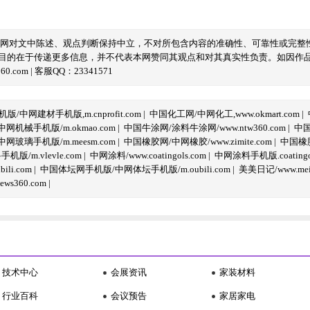
本网对文中陈述、观点判断保持中立，不对所包含内容的准确性、可靠性或完整
目的在于传递更多信息，并不代表本网赞同其观点和对其真实性负责。如因作
com | 客服QQ：23341571
/中网建材手机版,m.cnprofit.com
|
中国化工网/中网化工,www.okmart.com
|
机械手机版/m.okmao.com
|
中国牛涂网/涂料牛涂网/www.ntw360.com
|
中国
玻璃手机版/m.meesm.com
|
中国橡胶网/中网橡胶/www.zimite.com
|
中国橡胶
/m.vlevle.com
|
中网涂料/www.coatingols.com
|
中网涂料手机版.coatingol
li.com
|
中国体坛网手机版/中网体坛手机版/m.oubili.com
|
美美日记/www.meime
ws360.com
|
技术中心
会展资讯
家装材料
行业百科
会议预告
家居家电