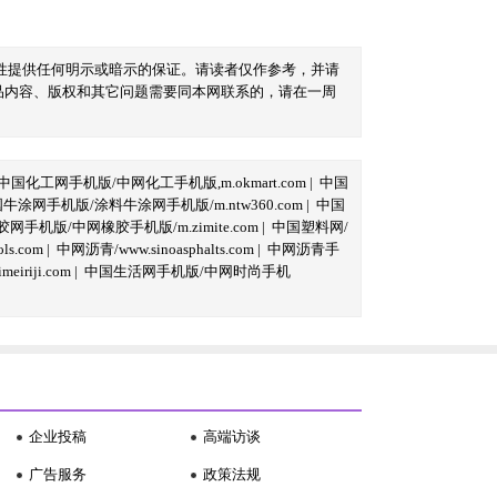
性提供任何明示或暗示的保证。请读者仅作参考，并请
品内容、版权和其它问题需要同本网联系的，请在一周
中国化工网手机版/中网化工手机版,m.okmart.com
|
中国
牛涂网手机版/涂料牛涂网手机版/m.ntw360.com
|
中国
网手机版/中网橡胶手机版/m.zimite.com
|
中国塑料网/
s.com
|
中网沥青/www.sinoasphalts.com
|
中网沥青手
iriji.com
|
中国生活网手机版/中网时尚手机
企业投稿
高端访谈
广告服务
政策法规