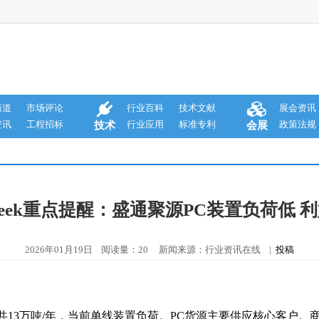
商道
市场评论
行业百科
技术文献
展会资讯
资讯
工程招标
行业应用
标准专利
政策法规
技术
会展
ceSeek重点提醒：盛通聚源PC装置负荷低 
2026年01月19日 阅读量：20 新闻来源：行业资讯在线 |
投稿
13万吨/年，当前单线装置负荷。PC货源主要供应核心客户。