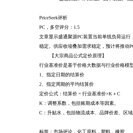
PriceSeek评析
PC，多空评分：1.5
文章显示盛通聚源PC装置当前单线负荷运行
稳定。供应收缩叠加需求稳定，预计将推动P
【大宗商品公式定价原理】
行业基准价是基于价格大数据与行业价格模
1、指定日期的结算价
2、指定周期的平均结算价
定价公式：结算价 = 行业基准价×K＋C
K：调整系数，包括账期成本等因素。
C：升贴水，包括物流成本、品牌价差、区
标签：
市场评论
，
化工原料
，
塑料
，
橡胶