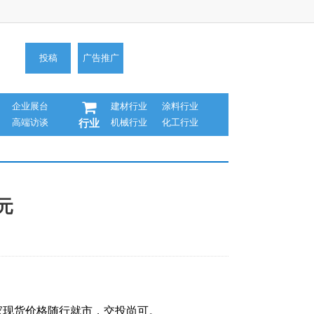
投稿
广告推广
企业展台
建材行业
涂料行业
高端访谈
机械行业
化工行业
行业
0元
商家现货价格随行就市，交投尚可。