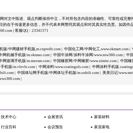
本网对文中陈述、观点判断保持中立，不对所包含内容的准确性、可靠性或完整
目的在于传递更多信息，并不代表本网赞同其观点和对其真实性负责。如因作
com | 客服QQ：23341571
/中网建材手机版,m.cnprofit.com
|
中国化工网/中网化工,www.okmart.com
|
机械手机版/m.okmao.com
|
中国牛涂网/涂料牛涂网/www.ntw360.com
|
中国
玻璃手机版/m.meesm.com
|
中国橡胶网/中网橡胶/www.zimite.com
|
中国橡胶
/m.vlevle.com
|
中网涂料/www.coatingols.com
|
中网涂料手机版.coatingol
li.com
|
中国体坛网手机版/中网体坛手机版/m.oubili.com
|
美美日记/www.meime
ws360.com
|
技术中心
会展资讯
家装材料
行业百科
会议预告
家居家电