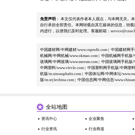
免责声明
： 本文仅代表作者本人观点，与本网无关。
自行承担全部责任。本网转载自其它媒体的信息，转载
内进行，以便我们及时处理。客服邮箱：service@cnso360.
中国建材网/中网建材/www.cnprofit.com
|
中国建材网手机版
机械网/中网机械/www.okmao.com
|
中国机械网手机版/中网
玻璃网/中网玻璃/www.meesm.com
|
中国玻璃网手机版/中网
中网塑料/www.vlevle.com
|
中国塑料网手机版/中网塑料手机版
机版/m.sinoasphalts.com
|
中国体坛网/中网体坛/www.oubi
版/m.stylechina.com
|
中国信息网/中网信息/www.chinane
全站地图
资讯中心
企业聚焦
行业资讯
行业商道