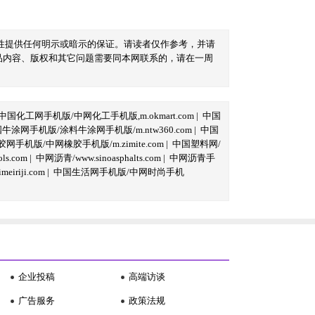
性提供任何明示或暗示的保证。请读者仅作参考，并请
品内容、版权和其它问题需要同本网联系的，请在一周
中国化工网手机版/中网化工手机版,m.okmart.com
|
中国
牛涂网手机版/涂料牛涂网手机版/m.ntw360.com
|
中国
网手机版/中网橡胶手机版/m.zimite.com
|
中国塑料网/
s.com
|
中网沥青/www.sinoasphalts.com
|
中网沥青手
iriji.com
|
中国生活网手机版/中网时尚手机
企业投稿
高端访谈
广告服务
政策法规