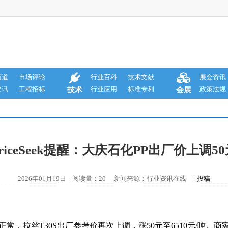
商道
市场评论
行业百科
技术文献
展会资讯
资讯
工程招标
行业应用
标准专利
政策法规
技术
会展
riceSeek提醒：大庆石化PP出厂价上调5
2026年01月19日 阅读量：20 新闻来源：行业资讯在线 |
投稿
常，拉丝T30S出厂参考价再次上调，涨50元至6510元/吨。