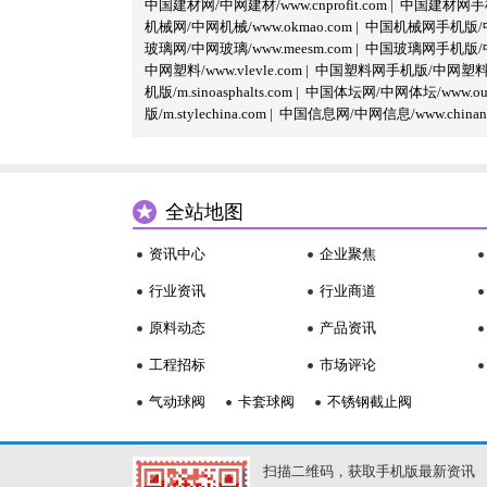
中国建材网/中网建材/www.cnprofit.com
|
中国建材网手机版
机械网/中网机械/www.okmao.com
|
中国机械网手机版/中网
玻璃网/中网玻璃/www.meesm.com
|
中国玻璃网手机版/中网
中网塑料/www.vlevle.com
|
中国塑料网手机版/中网塑料手机版
机版/m.sinoasphalts.com
|
中国体坛网/中网体坛/www.oubi
版/m.stylechina.com
|
中国信息网/中网信息/www.chinane
全站地图
资讯中心
企业聚焦
行业资讯
行业商道
原料动态
产品资讯
工程招标
市场评论
气动球阀
卡套球阀
不锈钢截止阀
扫描二维码，获取手机版最新资讯