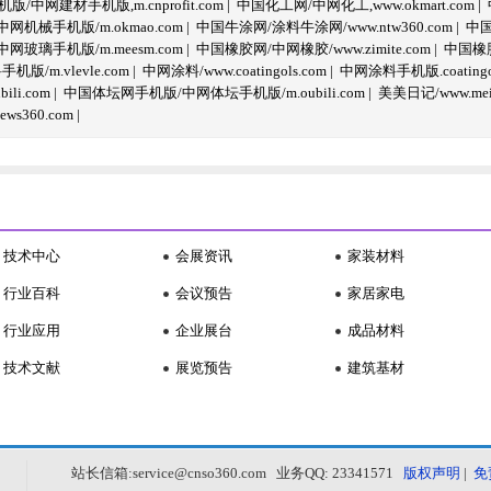
/中网建材手机版,m.cnprofit.com
|
中国化工网/中网化工,www.okmart.com
|
机械手机版/m.okmao.com
|
中国牛涂网/涂料牛涂网/www.ntw360.com
|
中国
玻璃手机版/m.meesm.com
|
中国橡胶网/中网橡胶/www.zimite.com
|
中国橡胶
/m.vlevle.com
|
中网涂料/www.coatingols.com
|
中网涂料手机版.coatingol
li.com
|
中国体坛网手机版/中网体坛手机版/m.oubili.com
|
美美日记/www.meime
ws360.com
|
技术中心
会展资讯
家装材料
行业百科
会议预告
家居家电
行业应用
企业展台
成品材料
技术文献
展览预告
建筑基材
站长信箱:service@cnso360.com 业务QQ: 23341571
版权声明
|
免