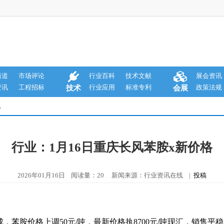
商道
市场评论
行业百科
技术文献
展会资讯
资讯
工程招标
行业应用
标准专利
政策法规
技术
会展
息
行业：1月16日重庆长风苯胺x新价格
2026年01月16日 阅读量：20 新闻来源：行业资讯在线 |
投稿
成，苯胺价格上调50元/吨，最新价格执8700元/吨现汇，销售平