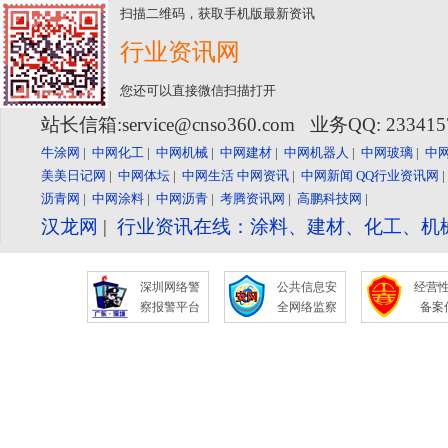
扫描二维码，获取手机版最新资讯
行业资讯网
您还可以直接微信扫描打开
站长信箱:service@cnso360.com 业务QQ: 23341
牛涂网
|
中网化工
|
中网机械
|
中网建材
|
中网机器人
|
中网玻璃
|
中
美美日记网
|
中网体坛
|
中网生活
中网资讯
|
中网新闻
QQ行业资讯网
沥青网
|
中网涂料
|
中网沥青
|
考腾资讯网
|
高鹏科技网
|
汉龙网
|
行业资讯在线：涂料、建材、化工、机
深圳网络警
公共信息安
经营
察报警平台
全网络监察
备案