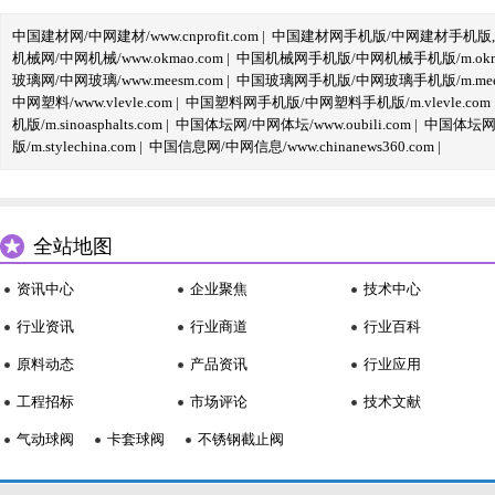
中国建材网/中网建材/www.cnprofit.com
|
中国建材网手机版/中网建材手机版,m.cnp
机械网/中网机械/www.okmao.com
|
中国机械网手机版/中网机械手机版/m.okma
玻璃网/中网玻璃/www.meesm.com
|
中国玻璃网手机版/中网玻璃手机版/m.mees
中网塑料/www.vlevle.com
|
中国塑料网手机版/中网塑料手机版/m.vlevle.com
机版/m.sinoasphalts.com
|
中国体坛网/中网体坛/www.oubili.com
|
中国体坛网手
版/m.stylechina.com
|
中国信息网/中网信息/www.chinanews360.com
|
全站地图
资讯中心
企业聚焦
技术中心
行业资讯
行业商道
行业百科
原料动态
产品资讯
行业应用
工程招标
市场评论
技术文献
气动球阀
卡套球阀
不锈钢截止阀