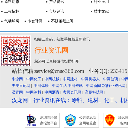
原料动态
产品资讯
行业应用
工程招标
市场评论
技术文献
气动球阀
卡套球阀
不锈钢截止阀
扫描二维码，获取手机版最新资讯
行业资讯网
您还可以直接微信扫描打开
站长信箱:service@cnso360.com 业务QQ: 23341
牛涂网
|
中网化工
|
中网机械
|
中网建材
|
中网机器人
|
中网玻璃
|
中
美美日记网
|
中网体坛
|
中网生活
中网资讯
|
中网新闻
QQ行业资讯网
沥青网
|
中网涂料
|
中网沥青
|
考腾资讯网
|
高鹏科技网
|
汉龙网
|
行业资讯在线：涂料、建材、化工、机
深圳网络警
公共信息安
经营
察报警平台
全网络监察
备案