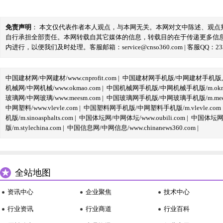
免责声明
： 本文仅代表作者本人观点，与本网无关。本网对文中陈述、观
自行承担全部责任。本网转载自其它媒体的信息，转载目的在于传递更多信
内进行，以便我们及时处理。客服邮箱：service@cnso360.com | 客服QQ：233
中国建材网/中网建材/www.cnprofit.com
|
中国建材网手机版/中网建材手机版,m.cnp
机械网/中网机械/www.okmao.com
|
中国机械网手机版/中网机械手机版/m.okma
玻璃网/中网玻璃/www.meesm.com
|
中国玻璃网手机版/中网玻璃手机版/m.mees
中网塑料/www.vlevle.com
|
中国塑料网手机版/中网塑料手机版/m.vlevle.com
机版/m.sinoasphalts.com
|
中国体坛网/中网体坛/www.oubili.com
|
中国体坛网手
版/m.stylechina.com
|
中国信息网/中网信息/www.chinanews360.com
|
全站地图
资讯中心
企业聚焦
技术中心
行业资讯
行业商道
行业百科