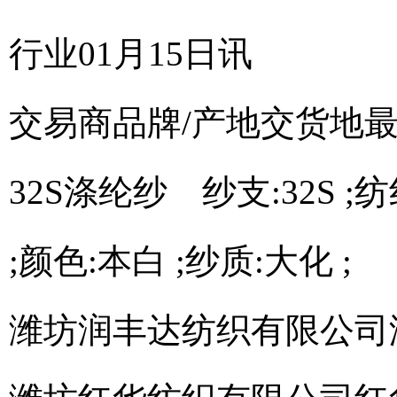
行业01月15日讯
交易商
品牌/产地
交货地
32S涤纶纱 纱支:32S ;
;颜色:本白 ;纱质:大化 ;
潍坊润丰达纺织有限公司