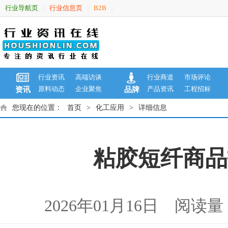
行业导航页
行业信息页
B2B
|
|
|
行业资讯
高端访谈
行业商道
市场评论
原料动态
企业聚焦
产品资讯
工程招标
资讯
品牌
您现在的位置：
首页
>
化工应用
>
详细信息
粘胶短纤商品报
2026年01月16日 阅