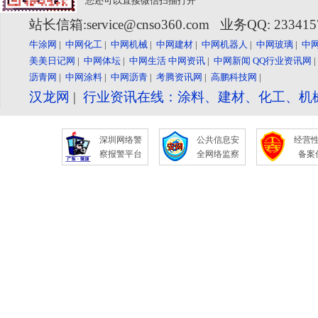
您还可以直接微信扫描打开
站长信箱:service@cnso360.com 业务QQ: 23341
牛涂网
|
中网化工
|
中网机械
|
中网建材
|
中网机器人
|
中网玻璃
|
中
美美日记网
|
中网体坛
|
中网生活
中网资讯
|
中网新闻
QQ行业资讯网
沥青网
|
中网涂料
|
中网沥青
|
考腾资讯网
|
高鹏科技网
|
汉龙网
|
行业资讯在线：涂料、建材、化工、机
深圳网络警
公共信息安
经营
察报警平台
全网络监察
备案