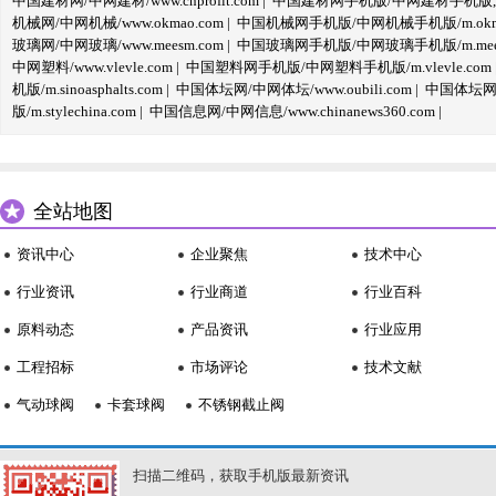
中国建材网/中网建材/www.cnprofit.com
|
中国建材网手机版/中网建材手机版,m.cnp
机械网/中网机械/www.okmao.com
|
中国机械网手机版/中网机械手机版/m.okma
玻璃网/中网玻璃/www.meesm.com
|
中国玻璃网手机版/中网玻璃手机版/m.mees
中网塑料/www.vlevle.com
|
中国塑料网手机版/中网塑料手机版/m.vlevle.com
机版/m.sinoasphalts.com
|
中国体坛网/中网体坛/www.oubili.com
|
中国体坛网手
版/m.stylechina.com
|
中国信息网/中网信息/www.chinanews360.com
|
全站地图
资讯中心
企业聚焦
技术中心
行业资讯
行业商道
行业百科
原料动态
产品资讯
行业应用
工程招标
市场评论
技术文献
气动球阀
卡套球阀
不锈钢截止阀
扫描二维码，获取手机版最新资讯