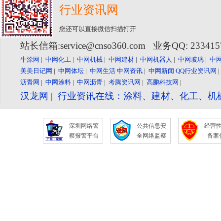
行业资讯网
您还可以直接微信扫描打开
站长信箱:service@cnso360.com 业务QQ: 23341
牛涂网
|
中网化工
|
中网机械
|
中网建材
|
中网机器人
|
中网玻璃
|
中
美美日记网
|
中网体坛
|
中网生活
中网资讯
|
中网新闻
QQ行业资讯网
沥青网
|
中网涂料
|
中网沥青
|
考腾资讯网
|
高鹏科技网
|
汉龙网
|
行业资讯在线：涂料、建材、化工、机
深圳网络警
公共信息安
经营
察报警平台
全网络监察
备案