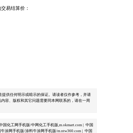
的交易结算价：
性提供任何明示或暗示的保证。请读者仅作参考，并请
品内容、版权和其它问题需要同本网联系的，请在一周
中国化工网手机版/中网化工手机版,m.okmart.com
|
中国
牛涂网手机版/涂料牛涂网手机版/m.ntw360.com
|
中国