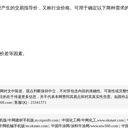
型产生的交易指导价，又称行业价格。可用于确定以下两种需求
域价差等因素。
本网对文中陈述、观点判断保持中立，不对所包含内容的准确性、可靠性或完整
目的在于传递更多信息，并不代表本网赞同其观点和对其真实性负责。如因作
com | 客服QQ：23341571
/中网建材手机版,m.cnprofit.com
|
中国化工网/中网化工,www.okmart.com
|
机械手机版/m.okmao.com
|
中国牛涂网/涂料牛涂网/www.ntw360.com
|
中国