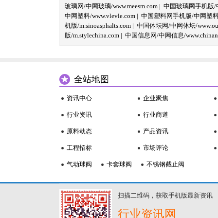
玻璃网/中网玻璃/www.meesm.com
|
中国玻璃网手机版/中网
中网塑料/www.vlevle.com
|
中国塑料网手机版/中网塑料手机版
机版/m.sinoasphalts.com
|
中国体坛网/中网体坛/www.oubi
版/m.stylechina.com
|
中国信息网/中网信息/www.chinane
全站地图
资讯中心
企业聚焦
行业资讯
行业商道
原料动态
产品资讯
工程招标
市场评论
气动球阀
卡套球阀
不锈钢截止阀
扫描二维码，获取手机版最新资讯
行业资讯网