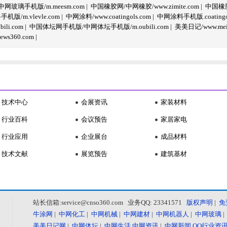
玻璃手机版/m.meesm.com
|
中国橡胶网/中网橡胶/www.zimite.com
|
中国橡胶
/m.vlevle.com
|
中网涂料/www.coatingols.com
|
中网涂料手机版.coatingol
li.com
|
中国体坛网手机版/中网体坛手机版/m.oubili.com
|
美美日记/www.meime
ws360.com
|
技术中心
会展资讯
家装材料
行业百科
会议预告
家居家电
行业应用
企业展台
成品材料
技术文献
展览预告
建筑基材
站长信箱:service@cnso360.com 业务QQ: 23341571
版权声明
|
免
牛涂网
|
中网化工
|
中网机械
|
中网建材
|
中网机器人
|
中网玻璃
美美日记网
|
中网体坛
|
中网生活
中网资讯
|
中网新闻
QQ行业资