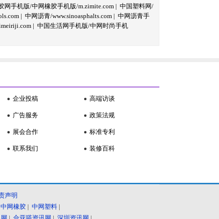
网手机版/中网橡胶手机版/m.zimite.com
|
中国塑料网/
s.com
|
中网沥青/www.sinoasphalts.com
|
中网沥青手
iriji.com
|
中国生活网手机版/中网时尚手机
企业投稿
高端访谈
广告服务
政策法规
展会合作
标准专利
联系我们
装修百科
责声明
|
中网橡胶
|
中网塑料
|
讯网
|
合亚嗒资讯网
|
深圳资讯网
|